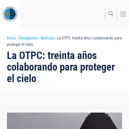
Pasar
al
contenido
principal
Sobrescribir
Inicio
Divulgación
Noticias
La OTPC: treinta años colaborando para
proteger el cielo
enlaces
La OTPC: treinta años
de
colaborando para proteger
ayuda
el cielo
a
la
navegación