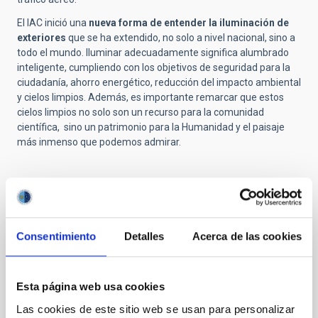
El IAC inició una
nueva forma de entender la iluminación de
exteriores
que se ha extendido, no solo a nivel nacional, sino a
todo el mundo. Iluminar adecuadamente significa alumbrado
inteligente, cumpliendo con los objetivos de seguridad para la
ciudadanía, ahorro energético, reducción del impacto ambiental
y cielos limpios. Además, es importante remarcar que estos
cielos limpios no solo son un recurso para la comunidad
científica, sino un patrimonio para la Humanidad y el paisaje
más inmenso que podemos admirar.
Noticias relacionadas
Consentimiento
Detalles
Acerca de las cookies
ENTREVISTA
SILVIA TORRES-PEIMBERT: “La
Esta página web usa cookies
contaminación lumínica afecta
Las cookies de este sitio web se usan para personalizar