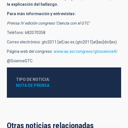
la explicación del hallazgo.
Para más información y entrevistas:
Prensa IV edición congreso 'Ciencia con el GTC'
Teléfono: 682070358
Correo electrónico:
gtc2011
[at]
iac.es
(gtc2011[at]iac[dot]es)
Página web del congreso:
www.iac.es/congreso/gtcscience4/
@ScienceGTC
TIPO DE NOTICIA
NOTA DE PRENSA
Otras noticias relacionadas