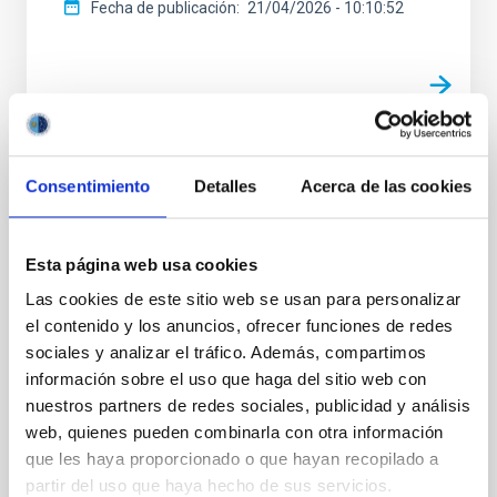
Fecha de publicación
21/04/2026 - 10:10:52
NOTA DE PRENSA
Consentimiento
Detalles
Acerca de las cookies
El IAC organiza una jornada sobre las
oportunidades del ERC en Horizonte
Esta página web usa cookies
Europa
Las cookies de este sitio web se usan para personalizar
El Instituto de Astrofísica de Canarias (IAC) celebró
el contenido y los anuncios, ofrecer funciones de redes
este martes en el Museo de la Ciencia y el Cosmos de
sociales y analizar el tráfico. Además, compartimos
Tenerife una jornada centrada en promover la
información sobre el uso que haga del sitio web con
participación exitosa en las convocatorias del
nuestros partners de redes sociales, publicidad y análisis
European Research Council (ERC) dentro del
programa marco europeo Horizonte Europa ,
web, quienes pueden combinarla con otra información
principal instrumento de financiación de la
que les haya proporcionado o que hayan recopilado a
investigación y la innovación de la Unión Europea. El
partir del uso que haya hecho de sus servicios.