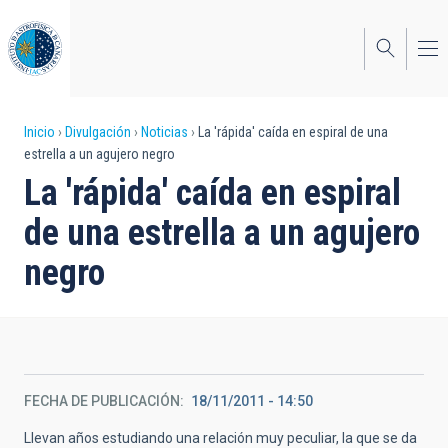
Pasar
al
contenido
principal
Sobrescribir
Inicio
Divulgación
Noticias
La 'rápida' caída en espiral de una
estrella a un agujero negro
enlaces
La 'rápida' caída en espiral
de
de una estrella a un agujero
ayuda
negro
a
la
navegación
FECHA DE PUBLICACIÓN
18/11/2011 - 14:50
Llevan años estudiando una relación muy peculiar, la que se da