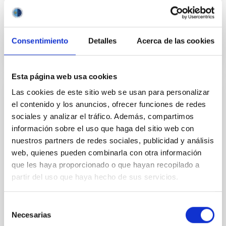
Gobierno de Canarias
Fecha de publicación
27/05/2020
Consentimiento
Detalles
Acerca de las cookies
Esta página web usa cookies
Las cookies de este sitio web se usan para personalizar
NOTA DE PRENSA
el contenido y los anuncios, ofrecer funciones de redes
Un verano más, el IAC abre sus puertas a
sociales y analizar el tráfico. Además, compartimos
la formación de profesorado
información sobre el uso que haga del sitio web con
nuestros partners de redes sociales, publicidad y análisis
La sede central del Instituto de Astrofísica de
web, quienes pueden combinarla con otra información
Canarias (IAC), en La Laguna, acoge durante esta
que les haya proporcionado o que hayan recopilado a
semana la IV edición del Curso Internacional de
partir del uso que haya hecho de sus servicios.
Verano “Astronomy Adventure in the Canary Islands”,
en el que participan 30 docentes de 6 países.
Selección
Fecha de publicación
31/07/2018
Necesarias
de