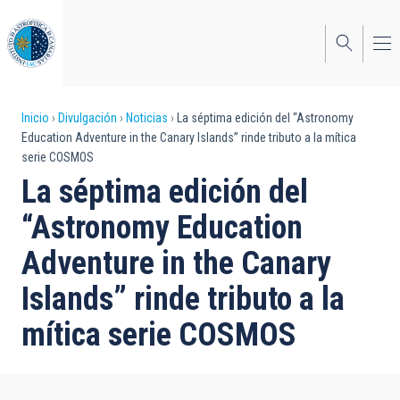
Pasar
al
contenido
principal
Sobrescribir
Inicio
Divulgación
Noticias
La séptima edición del “Astronomy
Education Adventure in the Canary Islands” rinde tributo a la mítica
enlaces
serie COSMOS
de
La séptima edición del
ayuda
“Astronomy Education
a
Adventure in the Canary
la
Islands” rinde tributo a la
navegación
mítica serie COSMOS