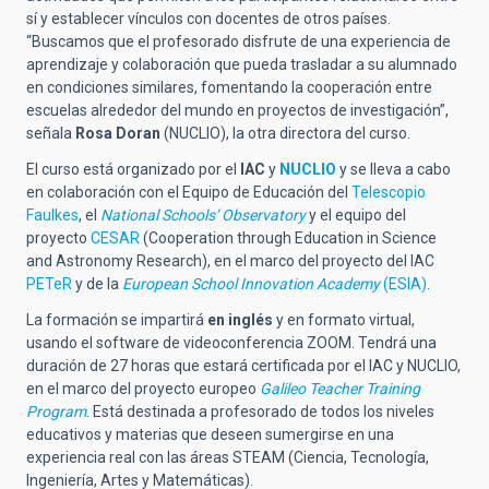
sí y establecer vínculos con docentes de otros países.
“Buscamos que el profesorado disfrute de una experiencia de
aprendizaje y colaboración que pueda trasladar a su alumnado
en condiciones similares, fomentando la cooperación entre
escuelas alrededor del mundo en proyectos de investigación”,
señala
Rosa Doran
(NUCLIO), la otra directora del curso.
El curso está organizado por el
IAC
y
NUCLIO
y se lleva a cabo
en colaboración con el Equipo de Educación del
Telescopio
Faulkes
, el
National Schools’ Observatory
y el equipo del
proyecto
CESAR
(Cooperation through Education in Science
and Astronomy Research), en el marco del
proyecto del IAC
PETeR
y de la
European School Innovation Academy
(ESIA)
.
La formación se impartirá
en inglés
y en formato virtual,
usando el software de videoconferencia ZOOM. Tendrá una
duración de 27 horas que estará certificada por el IAC y NUCLIO,
en el marco del proyecto europeo
Galileo Teacher Training
Program
. Está destinada a profesorado de todos los niveles
educativos y materias que deseen sumergirse en una
experiencia real con las áreas STEAM (Ciencia, Tecnología,
Ingeniería, Artes y Matemáticas).