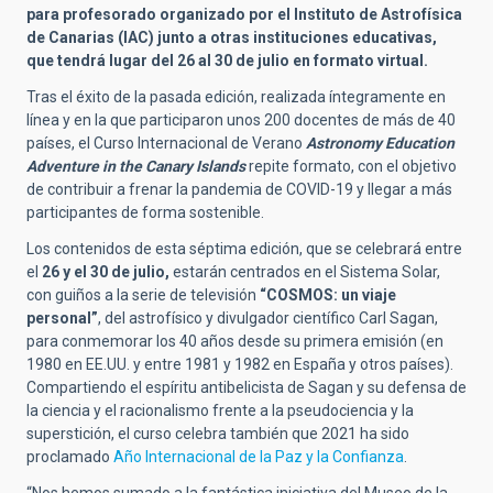
para profesorado organizado por el Instituto de Astrofísica
de Canarias (IAC) junto a otras instituciones educativas,
que tendrá lugar del 26 al 30 de julio en formato virtual.
Tras el éxito de la pasada edición, realizada íntegramente en
línea y en la que participaron unos 200 docentes de más de 40
países, el Curso Internacional de Verano
Astronomy Education
Adventure in the Canary Islands
repite formato, con el objetivo
de contribuir a frenar la pandemia de COVID-19 y llegar a más
participantes de forma sostenible.
Los contenidos de esta séptima edición, que se celebrará entre
el
26 y el 30 de julio,
estarán centrados en el Sistema Solar,
con guiños a la serie de televisión
“
COSMOS: un viaje
personal
”
, del astrofísico y divulgador científico Carl Sagan,
para conmemorar los 40 años desde su primera emisión (en
1980 en EE.UU. y entre 1981 y 1982 en España y otros países).
Compartiendo el espíritu antibelicista de Sagan y su defensa de
la ciencia y el racionalismo frente a la pseudociencia y la
superstición, el curso celebra también que 2021 ha sido
proclamado
Año Internacional de la Paz y la Confianza
.