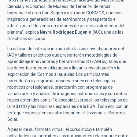
“Nos hemos sumado a la fantástica iniciativa del Museo de la
Ciencia y el Cosmos, de Museos de Tenerife, de rendir
homenaje al gran Carl Sagan y a su serie COSMOS, que han
inspirado a generaciones de astrónomos y despertado el
interés por el Universo en millones de personas alrededor del
planeta”, explica
Nayra Rodríguez Eugenio
(IAC), una de las
directoras del curso.
La edición de este año incluirá charlas con investigadores del
IAC y talleres prácticos que presentarán metodologías de
aprendizaje innovadoras y herramientas STEAM digitales que
los docentes pueden utilizar para llevar la investigación y la
exploración del Cosmos a las aulas. Los participantes
aprenderán a programar observaciones con telescopios
robóticos profesionales, practicarán con programas de
visualización y análisis de imágenes astronómicas y con datos
reales obtenidos con el Telescopio Liverpool, los telescopios de
la red LCO y las misiones espaciales de la ESA. Todo ello con un
enfoque especial en nuestro hogar en el Universo: el Sistema
Solar.
A pesar de su formato virtual, el curso incluye también
actividades que permiten a los participantes relacionarse entre