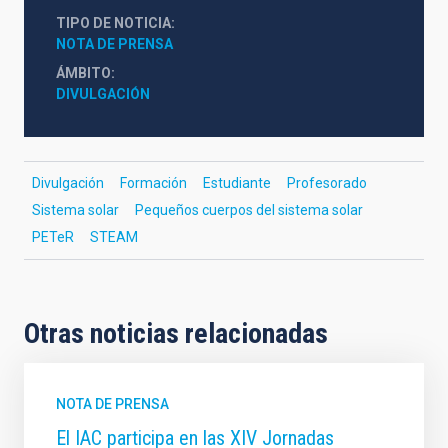
TIPO DE NOTICIA
NOTA DE PRENSA
ÁMBITO
DIVULGACIÓN
Divulgación
Formación
Estudiante
Profesorado
Sistema solar
Pequeños cuerpos del sistema solar
PETeR
STEAM
Otras noticias relacionadas
NOTA DE PRENSA
El IAC participa en las XIV Jornadas