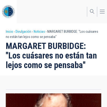
Pasar
al
contenido
principal
Sobrescribir
Inicio
Divulgación
Noticias
MARGARET BURBIDGE: "Los cuásares
no están tan lejos como se pensaba"
enlaces
MARGARET BURBIDGE:
de
"Los cuásares no están tan
ayuda
lejos como se pensaba"
a
la
navegación