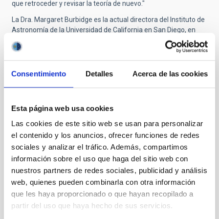
que retroceder y revisar la teoría de nuevo."
La Dra. Margaret Burbidge es la actual directora del Instituto de
Astronomía de la Universidad de California en San Diego, en
Estados Unidos, y la primera mujer que dirigió el Royal
Greenwich Observatory (RGO), en Reino Unido. Esta eminente
astrónoma recuerda lo difíciles que fueron sus tiempos en el
RGO. "Cuando sugerí -comenta- que se trasladara el Telescopio
Consentimiento
Detalles
Acerca de las cookies
Isaac Newton a un lugar con mejores condiciones
astronómicas, quizá Tenerife, en las Islas Canarias, los
responsables de la agencia científica de entonces, la Science
Esta página web usa cookies
Research Council, se enojaron conmigo. Pero ahora me alegra
ver que, diez años más tarde de que yo lo propusiera, se haya
Las cookies de este sitio web se usan para personalizar
trasladado aquí, aunque en el momento que sugerí su traslado,
el contenido y los anuncios, ofrecer funciones de redes
sólo existía el Observatorio del Teide." En efecto, el telescopio
sociales y analizar el tráfico. Además, compartimos
Isaac Newton, de 2,5 metros de diámetro, está operativo en el
información sobre el uso que haga del sitio web con
Observatorio del Roque de los Muchachos, en La Palma, desde
nuestros partners de redes sociales, publicidad y análisis
1980 y es uno de los telescopios que más ha contribuido a los
web, quienes pueden combinarla con otra información
últimos avances de la Astrofísica.
que les haya proporcionado o que hayan recopilado a
partir del uso que haya hecho de sus servicios.
TIPO DE NOTICIA