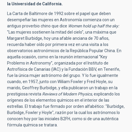
la Universidad de California.
La Carta de Baltimore de 1992 sobre el papel que deben
desempeñar las mujeres en Astronomía comienza con un
antiguo proverbio chino que dice
Women hold up half the sky:
"Las mujeres sostienen la mitad del cielo", una máxima que
Margaret Burbidge, hoy una afable anciana de 70 años,
recuerda haber oído por primera vez en una visita a los
observatorios astronómicos de la República Popular China. En
aquella ocasión, como en la reunión internacional “Key
Problems in Astronomy”, organizada por el Instituto de
Astrofísica de Canarias (IAC) y la Fundación BBV, en Tenerife,
fue la única mujer astrónomo del grupo. Y lo fue igualmente
cuando, en 1957, junto con Wiliam Fowler y Fred Hoyle, su
marido, Geoffrey Burbidge, y ella publicaron un trabajo en la
prestigiosa revista
Reviews of Modern Physics
, explicando los
orígenes de los elementos químicos en el interior de las
estrellas. El trabajo fue firmado por orden alfabético: "Burbidge,
Burbidge, Fowler y Hoyle", razón por la cual los astrónomos lo
conocen hoy por las iniciales B2FH, como si de una auténtica
fórmula química se tratara.