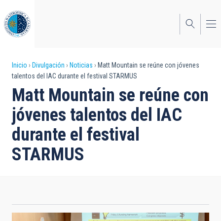
Pasar
al
contenido
principal
Sobrescribir
Inicio
Divulgación
Noticias
Matt Mountain se reúne con jóvenes
talentos del IAC durante el festival STARMUS
enlaces
Matt Mountain se reúne con
de
jóvenes talentos del IAC
ayuda
durante el festival
a
STARMUS
la
navegación