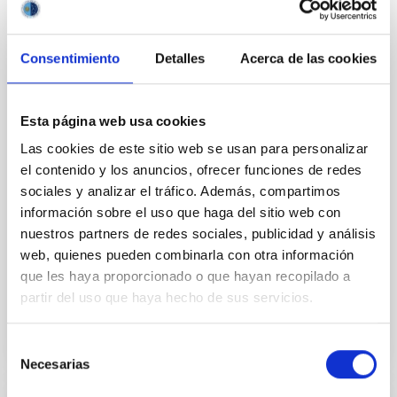
Laguna
El catedrático de Astrofísica de la Universidad de La
Consentimiento
Detalles
Acerca de las cookies
Laguna (ULL) e investigador del Instituto de
Astrofísica de Canarias (IAC) Artemio Herrero Davó
ha sido distinguido con el XV Premio Institucional a la
Investigación en la categoría general, un
Esta página web usa cookies
reconocimiento que destaca su dilatada trayectoria
Las cookies de este sitio web se usan para personalizar
científica y su contribución al avance de la astrofísica.
el contenido y los anuncios, ofrecer funciones de redes
La entrega del galardón tuvo lugar durante el acto del
sociales y analizar el tráfico. Además, compartimos
Día Institucional de la Universidad de La Laguna ,
celebrado en el Paraninfo con motivo del 234
información sobre el uso que haga del sitio web con
aniversario de la fundación de la institución
nuestros partners de redes sociales, publicidad y análisis
académica. En la misma ceremonia también se
web, quienes pueden combinarla con otra información
que les haya proporcionado o que hayan recopilado a
Fecha de publicación
12/03/2026 - 17:07:52
partir del uso que haya hecho de sus servicios.
Selección
Necesarias
de
consentimiento