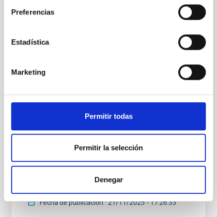
Preferencias
FOTONOTICIA
La Universidad de Almería inviste Doctor
Honoris Causa al astrofísico John
Estadística
Beckman
El astrofísico John Etienne Beckman, Profesor de
Marketing
Investigación Emérito del Instituto de Astrofísica de
Canarias (IAC), ha sido investido hoy Doctor Honoris
Causa por la Universidad de Almería (UAL) en un
solemne acto celebrado en el Auditorio universitario.
Permitir todas
Acompañado por su padrino, el profesor José
Antonio Sánchez Pérez, Beckman recibió de manos
del rector, José J. Céspedes, su diploma e insignias
Permitir la selección
doctorales —el birrete, el anillo, el libro de la ciencia y
los guantes blancos— que simbolizan su
incorporación al Claustro de Honor. Contribución a la
Denegar
astrofísica moderna Doctorado en la
Fecha de publicación
21/11/2025 - 17:26:33