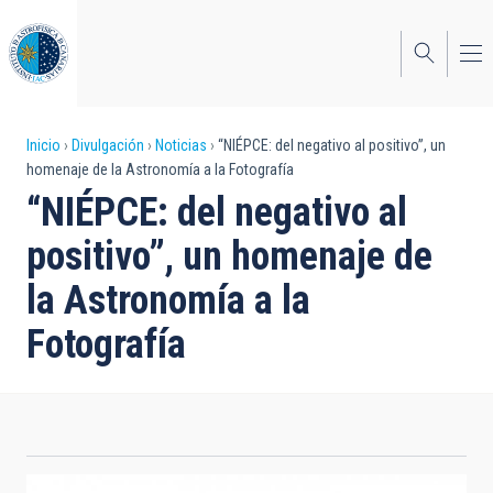
Pasar
al
contenido
principal
Sobrescribir
Inicio
Divulgación
Noticias
“NIÉPCE: del negativo al positivo”, un
homenaje de la Astronomía a la Fotografía
enlaces
“NIÉPCE: del negativo al
de
positivo”, un homenaje de
ayuda
la Astronomía a la
a
Fotografía
la
navegación