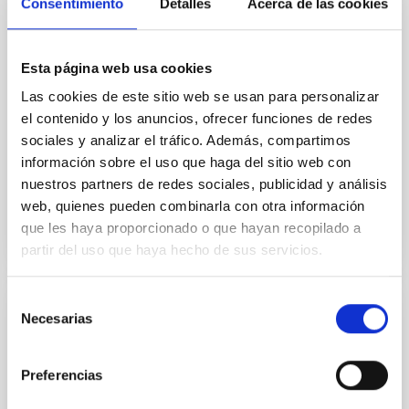
Consentimiento
Detalles
Acerca de las cookies
sábado 20 y el domingo 21 de junio, coincidiendo con
la semana del solsticio de verano. Esta iniciativa
gratuita de divulgación científica está organizada por
la propia Administración del Observatorio del Teide
Esta página web usa cookies
junto a la Unidad de Comunicación y Cultura
Las cookies de este sitio web se usan para personalizar
Científica (UC3) del IAC. Para acceder a esta visita es
el contenido y los anuncios, ofrecer funciones de redes
necesario rellenar el siguiente formulario que se abre
sociales y analizar el tráfico. Además, compartimos
el día 1 de junio a las 10:00
información sobre el uso que haga del sitio web con
Fecha de publicación
28/05/2026 - 12:14:48
nuestros partners de redes sociales, publicidad y análisis
web, quienes pueden combinarla con otra información
que les haya proporcionado o que hayan recopilado a
partir del uso que haya hecho de sus servicios.
Selección
Necesarias
NOTA DE PRENSA
de
consentimiento
La tecnología del IAC, clave para el
proyecto español que blindará las
Preferencias
comunicaciones cuánticas por satélite