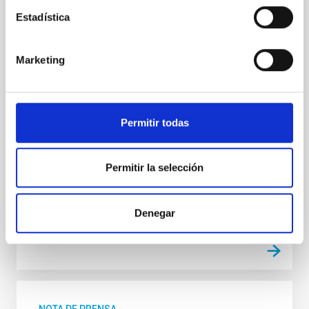
El Instituto de Astrofísica de Canarias (IAC) está
Estadística
diseñando y desarrollando, por encargo de Thales
Alenia Space en España, la óptica adaptativa que
formará parte de la estación terrena del proyecto
Marketing
GARBO , el primer sistema geoestacionario español
de distribución de clave cuántica por satélite. Este
avance supone un paso decisivo en el ámbito de las
comunicaciones cuánticas seguras a gran escala y
Permitir todas
reforzará la posición de España y de Europa en la
vanguardia de esta tecnología. En el marco del
proyecto, el IAC lidera el desarrollo de los sistemas de
Permitir la selección
óptica adaptativa y participará en las
Fecha de publicación
10/10/2025 - 11:53:29
Denegar
NOTA DE PRENSA