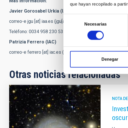
Más información:
que hayan recopilado a parti
Javier Gorosabel Urkia (IAA-CSIC)
Selección
correo-e
jgu
[at]
iaa.es
(jgu[at]iaa[dot]es)
Necesarias
de
consentimiento
Teléfono: 0034 958 230 533
Patrizia Ferrero (IAC)
correo-e
ferrero
[at]
iac.es
(ferrero[at]iac[dot]es)
Denegar
Otras noticias relacionadas
NOTA D
Inves
oscur