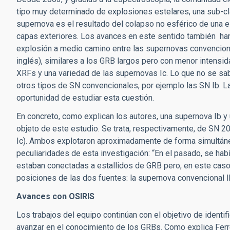
tipo muy determinado de explosiones estelares, una sub-cla
supernova es el resultado del colapso no esférico de una 
capas exteriores. Los avances en este sentido también han 
explosión a medio camino entre las supernovas convenciona
inglés), similares a los GRB largos pero con menor intensid
XRFs y una variedad de las supernovas Ic. Lo que no se sa
otros tipos de SN convencionales, por ejemplo las SN Ib. La
oportunidad de estudiar esta cuestión.
En concreto, como explican los autores, una supernova Ib y
objeto de este estudio. Se trata, respectivamente, de SN 2
Ic). Ambos explotaron aproximadamente de forma simultánea
peculiaridades de esta investigación: “En el pasado, se ha
estaban conectadas a estallidos de GRB pero, en este caso,
posiciones de las dos fuentes: la supernova convencional I
Avances con OSIRIS
Los trabajos del equipo continúan con el objetivo de identifi
avanzar en el conocimiento de los GRBs. Como explica Ferrer