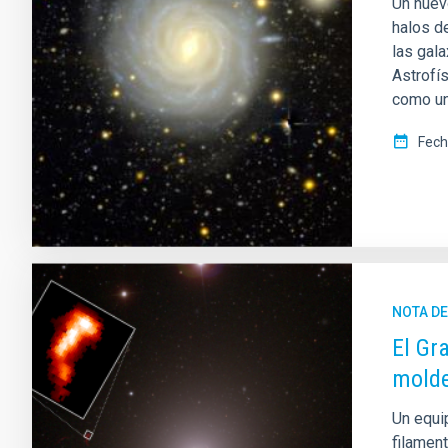
Un nuev
halos d
las gala
Astrofí
como un
Fech
NOTA D
El Gr
molde
Un equi
filamen