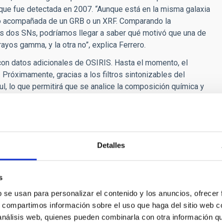
que fue detectada en 2007. “Aunque está en la misma galaxia
o acompañada de un GRB o un XRF. Comparando la
as dos SNs, podríamos llegar a saber qué motivó que una de
yos gamma, y la otra no”, explica Ferrero.
con datos adicionales de OSIRIS. Hasta el momento, el
. Próximamente, gracias a los filtros sintonizables del
l, lo que permitirá que se analice la composición química y
 telescopio óptico infrarrojo del mundo, con una superficie
l Roque de los Muchachos (La Palma) y gestionado por el IAC.
ara realizar espectroscopía de varios objetos a la vez.
Detalles
 es capaz de percibir el ojo humano y permite utilizar filtros
una línea determinada del espectro electromagnético.
s
referente para conocer la edad del universo, OSIRIS es
versas áreas de conocimiento de la Astrofísica, como el
b se usan para personalizar el contenido y los anuncios, ofrecer
 o la formación y evolución de las galaxias.
s, compartimos información sobre el uso que haga del sitio web 
 análisis web, quienes pueden combinarla con otra información q