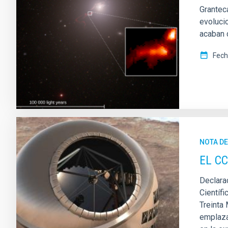
Grantec
evolucio
acaban 
Fech
NOTA D
EL CC
Declara
Científ
Treinta
emplaza