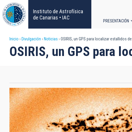
Pasar
al
Instituto de Astrofísica
contenido
de Canarias • IAC
PRESENTACIÓN
principal
Navega
Sobrescribir
Inicio
Divulgación
Noticias
OSIRIS, un GPS para localizar estallidos d
principa
OSIRIS, un GPS para loc
enlaces
de
ayuda
a
la
navegación