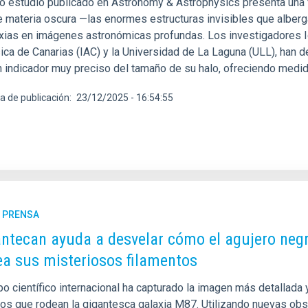
o estudio publicado en Astronomy & Astrophysics presenta una 
e materia oscura —las enormes estructuras invisibles que alberg
xias en imágenes astronómicas profundas. Los investigadores Igna
sica de Canarias (IAC) y la Universidad de La Laguna (ULL), han 
 indicador muy preciso del tamaño de su halo, ofreciendo medi
a de publicación
23/12/2025 - 16:54:55
E PRENSA
antecan ayuda a desvelar cómo el agujero neg
a sus misteriosos filamentos
po científico internacional ha capturado la imagen más detallada
tos que rodean la gigantesca galaxia M87. Utilizando nuevas ob