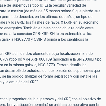
se de supernovas tipo Ic. Esta peculiar variedad de
estrella masiva (de más de 35 masas solares) que pierde sus
permitido describir, en los últimos dos años, un tipo de
les y los GRB: los flashes de rayos X (XRF, en su acrónimo
ad energética. También es bien conocida la relación entre
be es si la conexión GRB-XRF-SN Ic es extensible a los
 galaxia NGC2770 y OSIRIS brinda a los científicos la
 un XRF son los dos elementos cuya localización ha sido
007uy (tipo Ib) y de XRF 080109 (asociado a la SN 2008D, tipo
 en la misma galaxia, NGC 2770. Ferrero detalla las
bían desarrollado estudios de localización de supernovas que
 se ha podido analizar de forma separada y con detalle las
b y la emisión del XRF”.
car al progenitor de la supernova y del XRF, con el objetivo de
o, la investigación permitirá un análisis comparativo con la