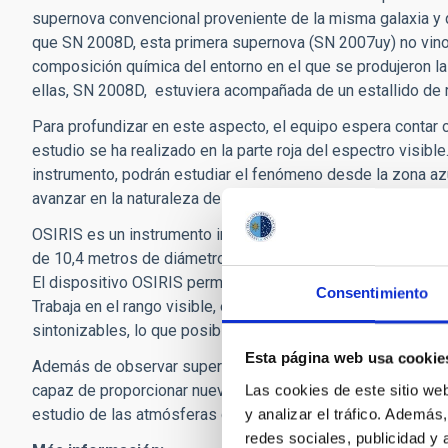
supernova convencional proveniente de la misma galaxia y 
que SN 2008D, esta primera supernova (SN 2007uy) no vin
composición química del entorno en el que se produjeron l
ellas, SN 2008D, estuviera acompañada de un estallido de ra
Para profundizar en este aspecto, el equipo espera contar 
estudio se ha realizado en la parte roja del espectro visible
instrumento, podrán estudiar el fenómeno desde la zona azu
avanzar en la naturaleza de los progenitores.
OSIRIS es un instrumento integrado dentro del GTC, el mayor
de 10,4 metros de diámetro, ubicado en el Observatorio de
El dispositivo OSIRIS permite emplear la potencia del GTC p
Consentimiento
Trabaja en el rango visible, es decir, con la luz del cielo que
sintonizables, lo que posibilita observar de forma precisa 
Esta página web usa cookie
Además de observar supernovas muy lejanas, que sirven de 
capaz de proporcionar nuevos datos a los científicos en di
Las cookies de este sitio we
estudio de las atmósferas de los planetas del sistema solar
y analizar el tráfico. Ademá
redes sociales, publicidad y