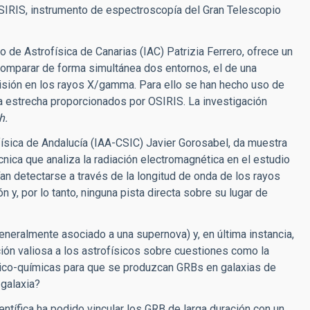
 OSIRIS, instrumento de espectroscopía del Gran Telescopio
to de Astrofísica de Canarias (IAC) Patrizia Ferrero, ofrece un
 comparar de forma simultánea dos entornos, el de una
isión en los rayos X/gamma. Para ello se han hecho uso de
a estrecha proporcionados por OSIRIS. La investigación
h.
rofísica de Andalucía (IAA-CSIC) Javier Gorosabel, da muestra
nica que analiza la radiación electromagnética en el estudio
n detectarse a través de la longitud de onda de los rayos
y, por lo tanto, ninguna pista directa sobre su lugar de
neralmente asociado a una supernova) y, en última instancia,
ación valiosa a los astrofísicos sobre cuestiones como la
ísico-químicas para que se produzcan GRBs en galaxias de
 galaxia?
ntífica ha podido vincular los GRB de larga duración con un