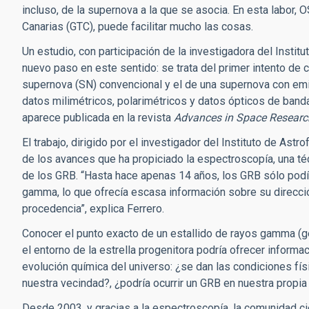
incluso, de la supernova a la que se asocia. En esta labor,
Canarias (GTC), puede facilitar mucho las cosas.
Un estudio, con participación de la investigadora del Institu
nuevo paso en este sentido: se trata del primer intento de
supernova (SN) convencional y el de una supernova con em
datos milimétricos, polarimétricos y datos ópticos de band
aparece publicada en la revista
Advances in Space Researc
El trabajo, dirigido por el investigador del Instituto de Ast
de los avances que ha propiciado la espectroscopía, una téc
de los GRB. “Hasta hace apenas 14 años, los GRB sólo podía
gamma, lo que ofrecía escasa información sobre su dirección 
procedencia”, explica Ferrero.
Conocer el punto exacto de un estallido de rayos gamma (ge
el entorno de la estrella progenitora podría ofrecer inform
evolución química del universo: ¿se dan las condiciones f
nuestra vecindad?, ¿podría ocurrir un GRB en nuestra propia
Desde 2003, y gracias a la espectroscopía, la comunidad cie