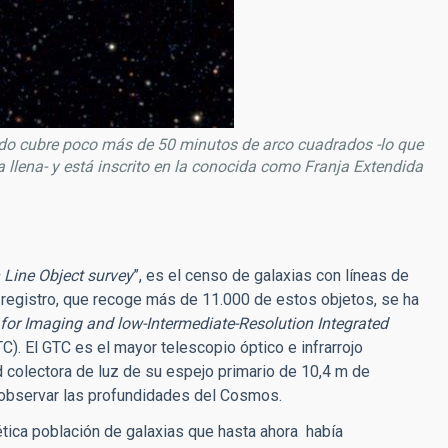
 cubre poco más de 50 minutos de arco cuadrados -lo que
llena- y está inscrito en la conocida como Franja Extendida
Line Object survey
”, es el censo de galaxias con líneas de
registro, que recoge más de 11.000 de estos objetos, se ha
for Imaging and low-Intermediate-Resolution Integrated
TC). El GTC es el mayor telescopio óptico e infrarrojo
 colectora de luz de su espejo primario de 10,4 m de
a observar las profundidades del Cosmos.
tica población de galaxias que hasta ahora había