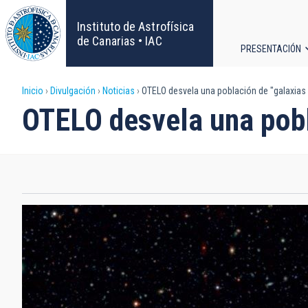
Pasar
al
Instituto de Astrofísica
contenido
de Canarias • IAC
PRESENTACIÓN
principal
Navega
Sobrescribir
Inicio
Divulgación
Noticias
OTELO desvela una población de "galaxias 
principa
OTELO desvela una pobl
enlaces
de
ayuda
a
la
navegación