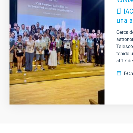
NOTA D
El IA
una a
Cerca de
astronom
Telescop
tenido 
al 17 de
Fech