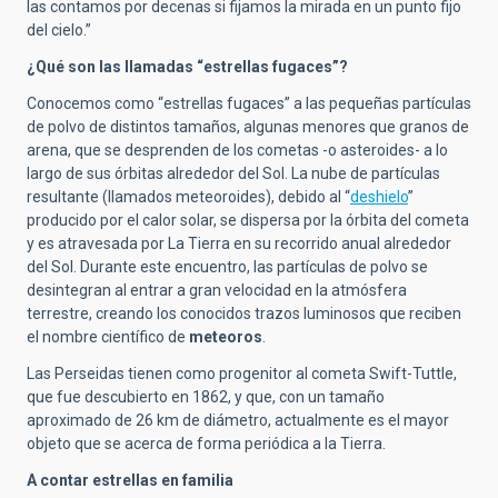
las contamos por decenas si fijamos la mirada en un punto fijo
del cielo.”
¿Qué son las llamadas “estrellas fugaces”?
Conocemos como “estrellas fugaces” a las pequeñas partículas
de polvo de distintos tamaños, algunas menores que granos de
arena, que se desprenden de los cometas -o asteroides- a lo
largo de sus órbitas alrededor del Sol. La nube de partículas
resultante (llamados meteoroides), debido al
“
deshielo
”
producido por el calor solar, se dispersa por la órbita del cometa
y es atravesada por La Tierra en su recorrido anual alrededor
del Sol. Durante este encuentro, las partículas de polvo se
desintegran al entrar a gran velocidad en la atmósfera
terrestre, creando los conocidos trazos luminosos que reciben
el nombre científico de
meteoros
.
Las Perseidas tienen como progenitor al cometa Swift-Tuttle,
que fue descubierto en 1862, y que, con un tamaño
aproximado de 26 km de diámetro, actualmente es el mayor
objeto que se acerca de forma periódica a la Tierra.
A contar estrellas en familia