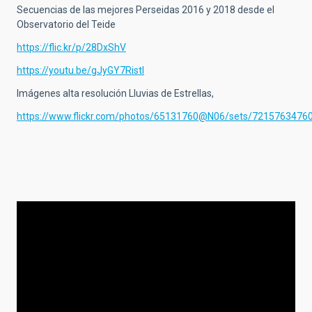
Secuencias de las mejores Perseidas 2016 y 2018 desde el
Observatorio del Teide
https://flic.kr/p/28DxShV
https://youtu.be/gJyGY7RistI
Imágenes alta resolución Lluvias de Estrellas,
https://www.flickr.com/photos/65131760@N06/sets/7215763476