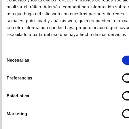
analizar el tráfico. Además, compartimos información sobre 
uso que haga del sitio web con nuestros partners de redes
sociales, publicidad y análisis web, quienes pueden combina
con otra información que les haya proporcionado o que haya
recopilado a partir del uso que haya hecho de sus servicios.
Selección
Otras noticias relacionadas
Necesarias
de
consentimiento
Preferencias
NOTA DE PRENSA
El IAC logra una de las prestigiosas “ERC
Estadística
Advanced Grant” para estudiar la evolución
de estrellas similares al Sol
Marketing
El Instituto de Astrofísica de Canarias (IAC) ha
obtenido una nueva ERC Advanced Grant del Consejo
Europeo de Investigación (ERC) para el proyecto