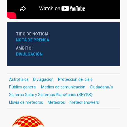
TIPO DE NOTICIA
NOTA DE PRENSA
ÁMBITO
DIVULGACIÓN
Astrofísica
Divulgación
Protección del cielo
Público general
Medios de comunicación
Ciudadana/o
Sistema Solar y Sistemas Planetarios (SEYSS)
Lluvia de meteoros
Meteoros
meteor showers