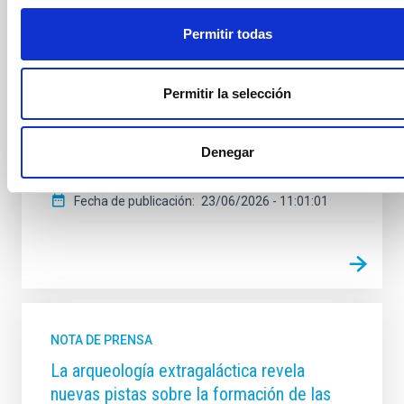
MELODY, liderado por la investigadora Savita Mathur.
Esta ayuda, una de las más prestigiosas y
Permitir todas
competitivas de la ciencia europea, respalda a
personal investigador con trayectorias consolidadas
y propuestas altamente innovadoras, con el objetivo
Permitir la selección
de impulsar investigaciones de frontera capaces de
abrir nuevas vías de conocimiento. MELODY tendrá
como objetivo principal estudiar la rotación y la
Denegar
actividad magnética de estrellas similares al Sol para
Fecha de publicación
23/06/2026 - 11:01:01
NOTA DE PRENSA
La arqueología extragaláctica revela
nuevas pistas sobre la formación de las