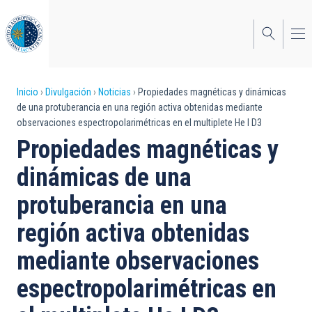
Pasar
al
contenido
principal
Sobrescribir
Inicio
Divulgación
Noticias
Propiedades magnéticas y dinámicas
de una protuberancia en una región activa obtenidas mediante
enlaces
observaciones espectropolarimétricas en el multiplete He I D3
de
Propiedades magnéticas y
ayuda
dinámicas de una
a
protuberancia en una
la
región activa obtenidas
navegación
mediante observaciones
espectropolarimétricas en