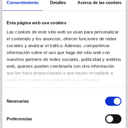
Consentimiento
Detalles
Acerca de las cookies
permitido detectar y estimar la intensidad del campo
magnético del exoplaneta GJ 436 b, abriendo una
nueva vía para estudiar la habitabilidad de planetas
Esta página web usa cookies
fuera del Sistema Solar. Los campos magnéticos
desempeñan un papel fundamental en la
Las cookies de este sitio web se usan para personalizar
habitabilidad de los planetas. En la Tierra, el campo
el contenido y los anuncios, ofrecer funciones de redes
magnético actúa como un escudo frente al viento
sociales y analizar el tráfico. Además, compartimos
información sobre el uso que haga del sitio web con
Fecha de publicación
26/06/2026 - 17:53:01
nuestros partners de redes sociales, publicidad y análisis
web, quienes pueden combinarla con otra información
que les haya proporcionado o que hayan recopilado a
partir del uso que haya hecho de sus servicios.
Selección
NOTA DE PRENSA
Necesarias
de
El IAC logra una de las prestigiosas “ERC
consentimiento
Advanced Grant” para estudiar la evolución
Preferencias
de estrellas similares al Sol