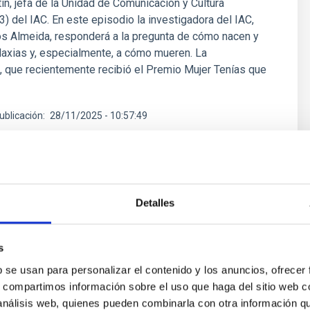
ín, jefa de la Unidad de Comunicación y Cultura
C3) del IAC. En este episodio la investigadora del IAC,
os Almeida, responderá a la pregunta de cómo nacen y
laxias y, especialmente, a cómo mueren. La
, que recientemente recibió el Premio Mujer Tenías que
ublicación
28/11/2025 - 10:57:49
Detalles
s
a planetaria será el tema central del
b se usan para personalizar el contenido y los anuncios, ofrecer
 de La Radio Canaria 'Soñando
s, compartimos información sobre el uso que haga del sitio web 
 análisis web, quienes pueden combinarla con otra información q