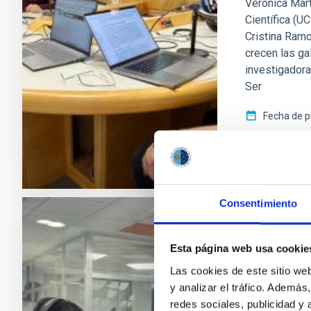
Verónica Mart
Científica (U
Cristina Ram
crecen las ga
investigadora
Ser
Fecha de p
Consentimiento
FOTONOTICIA
Esta página web usa cookie
La defens
Las cookies de este sitio we
Programa
y analizar el tráfico. Ademá
Estrellas'
redes sociales, publicidad y