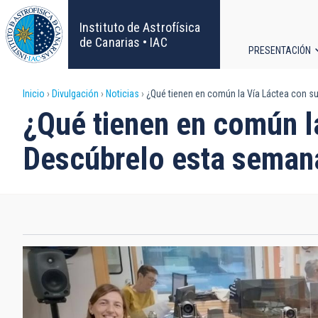
Pasar
al
Instituto de Astrofísica
contenido
de Canarias • IAC
PRESENTACIÓN
principal
Navega
Sobrescribir
Inicio
Divulgación
Noticias
¿Qué tienen en común la Vía Láctea con su
principa
¿Qué tienen en común la
enlaces
Descúbrelo esta semana
de
ayuda
a
la
navegación