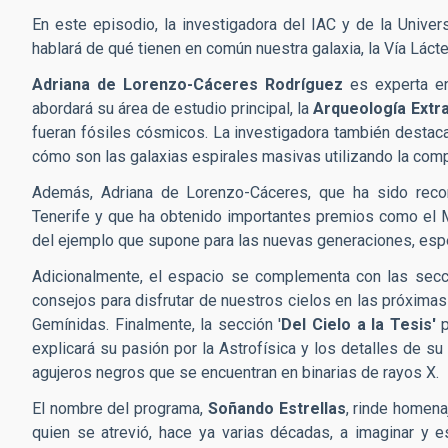
En este episodio, la investigadora del IAC y de la Unive
hablará de qué tienen en común nuestra galaxia, la Vía Lácte
Adriana de Lorenzo-Cáceres Rodríguez
es experta en
abordará su área de estudio principal, la
Arqueología Extra
fueran fósiles cósmicos
.
La investigadora también destaca
cómo son las galaxias espirales masivas utilizando la comp
Además, Adriana de Lorenzo-Cáceres, que ha sido recon
Tenerife y que ha obtenido importantes premios como el M
del ejemplo que supone para las nuevas generaciones, espe
Adicionalmente, el espacio se complementa con las sec
consejos para disfrutar de nuestros cielos en las próximas
Gemínidas
.
Finalmente, la sección '
Del Cielo a la Tesis'
explicará su pasión por la Astrofísica y los detalles de s
agujeros negros que se encuentran en binarias de rayos X
.
El nombre del programa,
Soñando Estrellas
, rinde homena
quien se atrevió, hace ya varias décadas, a imaginar y e