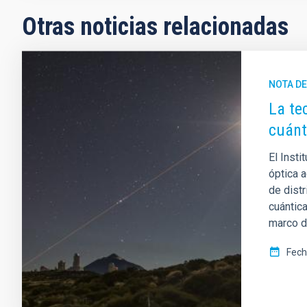
Otras noticias relacionadas
NOTA D
La te
cuánt
El Insti
óptica 
de dist
cuántica
marco de
Fech