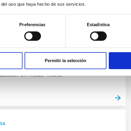
r del uso que haya hecho de sus servicios.
 divulgación científica del Instituto de Astrofísica de
) en La Radio Canaria, "Soñando Estrellas", emitirá su
dio este viernes, 21 de noviembre, a las 22:30 horas.
Preferencias
Estadística
e 30 minutos de duración, está dirigido y presentado por
ín, jefa de la Unidad de Comunicación y Cultura
3) del IAC, con el objetivo de acercar la Astrofísica, la
 y la de los Observatorios de Canarias a la audiencia
a manera accesible. El tema central del programa será
Permitir la selección
dario: el Sistema Solar, de la mano del
ublicación
21/11/2025 - 10:38:03
NSA