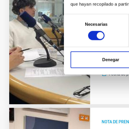
que hayan recopilado a parti
El programa de
Canarias (IAC
Selección
próximo episo
Necesarias
de
El espacio, d
consentimiento
Verónica Mart
Científica (UC
labor del IAC
general de un
Denegar
nuestro vecin
Fecha de p
NOTA DE PRE