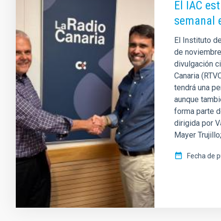
El IAC es
semanal e
El Instituto d
de noviembre,
divulgación c
Canaria (RTVC
tendrá una pe
aunque tambié
forma parte d
dirigida por V
Mayer Trujillo
Fecha de p