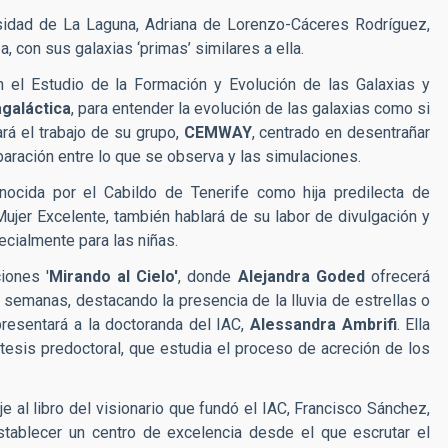
rsidad de La Laguna
, Adriana de Lorenzo-Cáceres Rodríguez
,
a, con sus galaxias ‘primas’ similares a ella.
 el Estudio de la Formación y Evolución de las Galaxias
y
galáctica
, para entender la evolución de las galaxias como si
rá el trabajo de su grupo,
CEMWAY
, centrado en desentrañar
aración entre lo que se observa y las simulaciones
.
ocida por el Cabildo de Tenerife como hija predilecta de
ujer Excelente, también
hablará de su labor de divulgación y
cialmente para las niñas.
ciones
'
Mirando al Cielo'
, donde
Alejandra Goded
ofrecerá
 semanas, destacando la presencia de la lluvia de estrellas o
presentará a la doctoranda del IAC,
Alessandra Ambrifi
.
Ella
u tesis predoctoral, que estudia el proceso de acreción de los
je al libro del visionario que fundó el IAC, Francisco Sánchez,
stablecer un centro de excelencia desde el que escrutar el