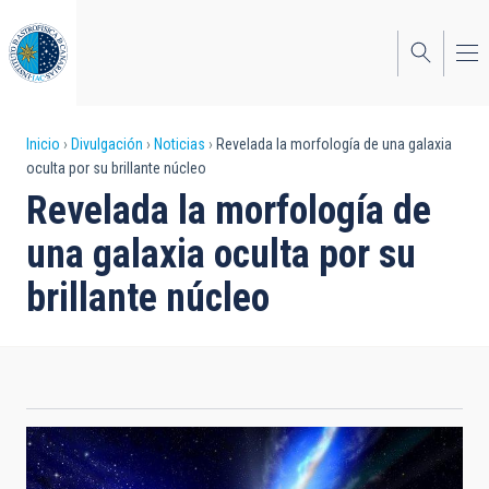
Pasar
al
contenido
principal
Sobrescribir
Inicio
Divulgación
Noticias
Revelada la morfología de una galaxia
oculta por su brillante núcleo
enlaces
Revelada la morfología de
de
una galaxia oculta por su
ayuda
brillante núcleo
a
la
navegación