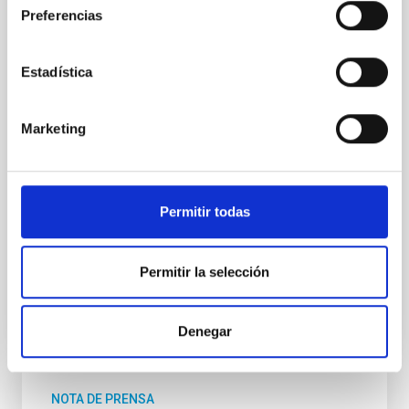
un paso decisivo hacia su construcción con el
Preferencias
establecimiento del Consejo de Representantes
Gubernamentales (BGR), marcando el primer
compromiso formal a nivel gubernamental con este
Estadística
proyecto insignia europeo en investigación solar.
Hasta ahora, EST ha sido impulsado por un consorcio
científico de universidades e instituciones de
Marketing
investigación de toda Europa. La creación del BGR
transforma EST en una colaboración entre naciones
europeas, cuyos gobiernos nacionales brindan apoyo
institucional al proyecto y a la futura creación de un
Permitir todas
Consorcio
Fecha de publicación
03/11/2025 - 11:45:26
Permitir la selección
Denegar
NOTA DE PRENSA