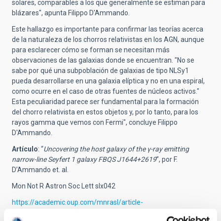
solares, comparables a los que generalmente se estiman para
blázares", apunta Filippo D'Ammando.
Este hallazgo es importante para confirmar las teorías acerca
de la naturaleza de los chorros relativistas en los AGN, aunque
para esclarecer cómo se forman se necesitan más
observaciones de las galaxias donde se encuentran. "No se
sabe por qué una subpoblación de galaxias de tipo NLSy1
pueda desarrollarse en una galaxia elíptica y no en una espiral,
como ocurre en el caso de otras fuentes de núcleos activos."
Esta peculiaridad parece ser fundamental para la formación
del chorro relativista en estos objetos y, por lo tanto, para los
rayos gamma que vemos con Fermi", concluye Filippo
D'Ammando.
Artículo
: “
Uncovering the host galaxy of the
γ-ray emitting
narrow-line Seyfert 1 galaxy FBQS J1644+2619
”, por F.
D’Ammando et. al.
Mon Not R Astron Soc Lett slx042
https://academic.oup.com/mnrasl/article-
lookup/doi/10.1093/mnrasl/slx042