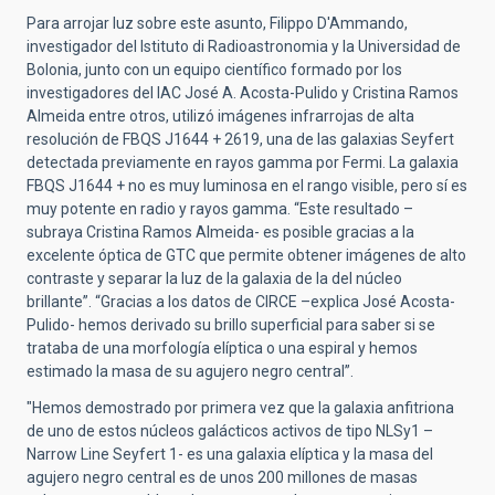
Para arrojar luz sobre este asunto, Filippo D'Ammando,
investigador del Istituto di Radioastronomia y la Universidad de
Bolonia, junto con un equipo científico formado por los
investigadores del IAC José A. Acosta-Pulido y Cristina Ramos
Almeida entre otros, utilizó imágenes infrarrojas de alta
resolución de FBQS J1644 + 2619, una de las galaxias Seyfert
detectada previamente en rayos gamma por Fermi. La galaxia
FBQS J1644 + no es muy luminosa en el rango visible, pero sí es
muy potente en radio y rayos gamma. “Este resultado –
subraya Cristina Ramos Almeida- es posible gracias a la
excelente óptica de GTC que permite obtener imágenes de alto
contraste y separar la luz de la galaxia de la del núcleo
brillante”. “Gracias a los datos de CIRCE –explica José Acosta-
Pulido- hemos derivado su brillo superficial para saber si se
trataba de una morfología elíptica o una espiral y hemos
estimado la masa de su agujero negro central”.
"Hemos demostrado por primera vez que la galaxia anfitriona
de uno de estos núcleos galácticos activos de tipo NLSy1 –
Narrow Line Seyfert 1- es una galaxia elíptica y la masa del
agujero negro central es de unos 200 millones de masas