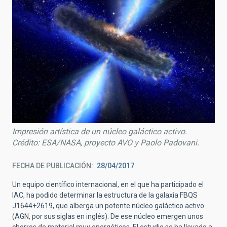
Impresión artística de un núcleo galáctico activo.
Crédito: ESA/NASA, proyecto AVO y Paolo Padovani.
FECHA DE PUBLICACIÓN
28/04/2017
Un equipo científico internacional, en el que ha participado el
IAC, ha podido determinar la estructura de la galaxia FBQS
J1644+2619, que alberga un potente núcleo galáctico activo
(AGN, por sus siglas en inglés). De ese núcleo emergen unos
chorros de material muy energéticos. El estudio se ha llevado a