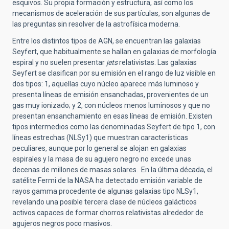
esquivos. Su propia formación y estructura, así como los
mecanismos de aceleración de sus partículas, son algunas de
las preguntas sin resolver de la astrofísica moderna.
Entre los distintos tipos de AGN, se encuentran las galaxias
Seyfert, que habitualmente se hallan en galaxias de morfología
espiral y no suelen presentar
jets
relativistas. Las galaxias
Seyfert se clasifican por su emisión en el rango de luz visible en
dos tipos: 1, aquellas cuyo núcleo aparece más luminoso y
presenta líneas de emisión ensanchadas, provenientes de un
gas muy ionizado; y 2, con núcleos menos luminosos y que no
presentan ensanchamiento en esas líneas de emisión. Existen
tipos intermedios como las denominadas Seyfert de tipo 1, con
líneas estrechas (NLSy1) que muestran características
peculiares, aunque por lo general se alojan en galaxias
espirales y la masa de su agujero negro no excede unas
decenas de millones de masas solares. En la última década, el
satélite Fermi de la NASA ha detectado emisión variable de
rayos gamma procedente de algunas galaxias tipo NLSy1,
revelando una posible tercera clase de núcleos galácticos
activos capaces de formar chorros relativistas alrededor de
agujeros negros poco masivos.