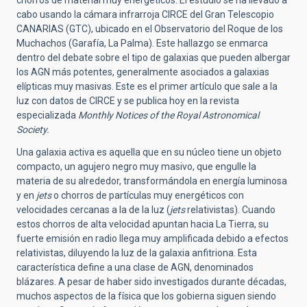
cabo usando la cámara infrarroja CIRCE del Gran Telescopio
CANARIAS (GTC), ubicado en el Observatorio del Roque de los
Muchachos (Garafía, La Palma). Este hallazgo se enmarca
dentro del debate sobre el tipo de galaxias que pueden albergar
los AGN más potentes, generalmente asociados a galaxias
elípticas muy masivas. Este es el primer artículo que sale a la
luz con datos de CIRCE y se publica hoy en la revista
especializada
Monthly Notices of the Royal Astronomical
Society.
Una galaxia activa es aquella que en su núcleo tiene un objeto
compacto, un agujero negro muy masivo, que engulle la
materia de su alrededor, transformándola en energía luminosa
y en
jets
o chorros de partículas muy energéticos con
velocidades cercanas a la de la luz (
jets
relativistas). Cuando
estos chorros de alta velocidad apuntan hacia La Tierra, su
fuerte emisión en radio llega muy amplificada debido a efectos
relativistas, diluyendo la luz de la galaxia anfitriona. Esta
característica define a una clase de AGN, denominados
blázares. A pesar de haber sido investigados durante décadas,
muchos aspectos de la física que los gobierna siguen siendo