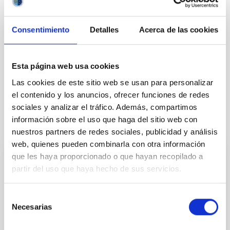
Contacto:
Consentimiento
Detalles
Acerca de las cookies
TIPO DE NOTICIA
NOTA DE PRENSA
Esta página web usa cookies
Las cookies de este sitio web se usan para personalizar
el contenido y los anuncios, ofrecer funciones de redes
sociales y analizar el tráfico. Además, compartimos
información sobre el uso que haga del sitio web con
Otras noticias relacionadas
nuestros partners de redes sociales, publicidad y análisis
web, quienes pueden combinarla con otra información
que les haya proporcionado o que hayan recopilado a
NOTA DE PRENSA
partir del uso que haya hecho de sus servicios.
Eslovaquia, España y la República Checa
lideran el Telescopio Solar Europeo de
Selección
Próxima Generación
Necesarias
de
consentimiento
El proyecto Telescopio Solar Europeo (EST) ha dado