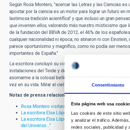
Según Rosa Montero, "acercar las Letras y las Ciencias es un
apostar por la ciencia es un motor para lograr un futuro en m
lastimosa tradición acientífica" y que incluso un gran pens
que inventen ellos
, valorando más nuestro misticismo que la
de la fundación del BBVA de 2012, el 46% de los españoles 
cualquier nacionalidad ni época; no atinaron ni con Einstei
parece oportunísimo y magnífico, como no podía ser menos,
importantes de España."
La escritora concluyó su visita diciendo: "¡Qué privilegio, i
instalaciones del Teide y del Roque, hablar con científicos
asomarme a la colosal belleza del Universo! Creo que todo 
vez en su vida. Mirar al cielo nos hace más humanos, más 
Consentimiento
Notas de prensa relacionadas:
Esta página web usa cookie
Rosa Montero visitará el IAC y los Observatorios de 
La escritora Elsa López conoce de cerca la labor multi
Las cookies de este sitio we
La escritora Elsa López visita al Observatorio del Ro
y analizar el tráfico. Ademá
del Universo…”
redes sociales, publicidad y