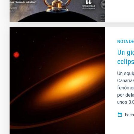
NOTA D
Un gi
eclip
Un equip
Canaria
fenómeno
por del
unos 3.0
Fech