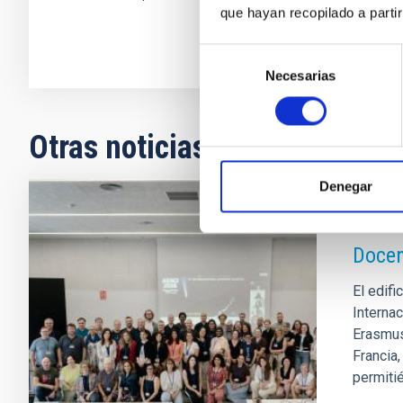
que hayan recopilado a parti
Selección
Necesarias
de
consentimiento
Otras noticias relacionadas
Denegar
NOTA D
Docen
El edif
Interna
Erasmus+
Francia,
permitié