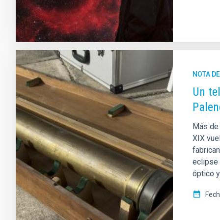
NOTA D
Un te
Palen
Más de 
XIX vuel
fabrica
eclipse
óptico 
Fech