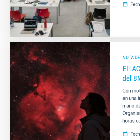
Fech
NOTA D
El IA
del 8
Con moti
en una i
mano de 
Organis
horas co
Fech