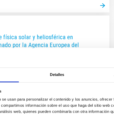
física solar y heliosférica en
nado por la Agencia Europea del
os del Puerto de la Cruz se celebrará
 bajo el patrocinio de la Agencia Europea del Espacio, el
Detalles
olar and Heliospheric Physics: Recent Achievements
ra la Física Solar y Heliosférica en Europa: avances
e tendrá lugar la semana del 23 al 27 de marzo próximos
s
rife). Organizadores científicos del congreso son el
b se usan para personalizar el contenido y los anuncios, ofrecer
scocia)
s, compartimos información sobre el uso que haga del sitio web 
 análisis web, quienes pueden combinarla con otra información q