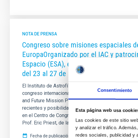
NOTA DE PRENSA
Congreso sobre misiones espaciales de 
EuropaOrganizado por el IAC y patroci
Espacio (ESA), en el Centro de Congres
del 23 al 27 de marzo
El Instituto de Astrofísica de Canarias (IAC) organiza,
Consentimiento
congreso internacional "A Crossroads for European S
and Future Mission Possibilities" ("Una encrucijada pa
recientes y posibilidades para futuras misiones"), qu
Esta página web usa cookie
en el Centro de Congresos del Puerto de la Cruz (Tene
Las cookies de este sitio we
Prof. Eric Priest, de la Universidad de St. Andrews (E
y analizar el tráfico. Ademá
redes sociales, publicidad y
Fecha de publicación
20/03/1998 - 14:49