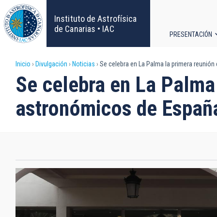
Pasar
al
Instituto de Astrofísica
contenido
de Canarias • IAC
PRESENTACIÓN
principal
Navega
Sobrescribir
Inicio
Divulgación
Noticias
Se celebra en La Palma la primera reunió
principa
Se celebra en La Palma 
enlaces
astronómicos de Españ
de
ayuda
a
la
navegación