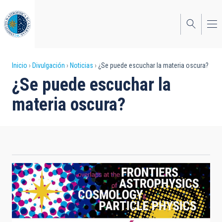
Pasar
al
contenido
principal
Sobrescribir
Inicio
Divulgación
Noticias
¿Se puede escuchar la materia oscura?
¿Se puede escuchar la
enlaces
materia oscura?
de
ayuda
a
la
navegación