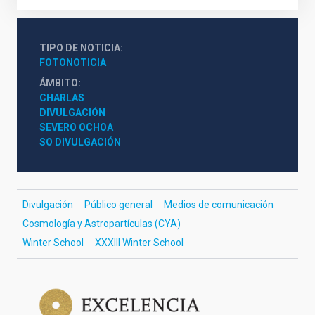
TIPO DE NOTICIA
FOTONOTICIA
ÁMBITO
CHARLAS
DIVULGACIÓN
SEVERO OCHOA
SO DIVULGACIÓN
Divulgación
Público general
Medios de comunicación
Cosmología y Astropartículas (CYA)
Winter School
XXXIII Winter School