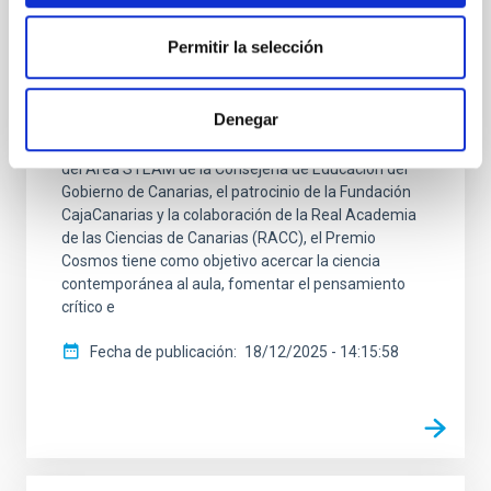
El Instituto de Astrofísica de Canarias (IAC) ha
Permitir la selección
anunciado las obras finalistas del Premio Cosmos, en
sus dos categorías principales: Premio Cosmos
Estudiantes y Premio Cosmos, impulsando así un
Denegar
proyecto educativo internacional que llega por
primera vez a España desde Canarias. Con el apoyo
del Área STEAM de la Consejería de Educación del
Gobierno de Canarias, el patrocinio de la Fundación
CajaCanarias y la colaboración de la Real Academia
de las Ciencias de Canarias (RACC), el Premio
Cosmos tiene como objetivo acercar la ciencia
contemporánea al aula, fomentar el pensamiento
crítico e
Fecha de publicación
18/12/2025 - 14:15:58