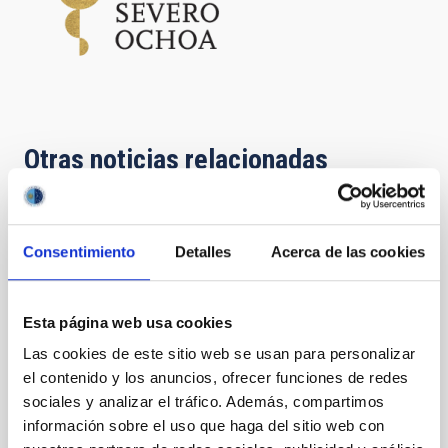
Otras noticias relacionadas
NOTA DE PRENSA
Consentimiento
Detalles
Acerca de las cookies
El IAC acercará el Cosmos a Le Good
Market con actividades de divulgación en
el Parque García Sanabria con motivo de
Esta página web usa cookies
Plenilunio
Las cookies de este sitio web se usan para personalizar
El Instituto de Astrofísica de Canarias (IAC) colabora
el contenido y los anuncios, ofrecer funciones de redes
con Le Good ‘Cosmic’ Market dentro del entorno de la
sociales y analizar el tráfico. Además, compartimos
celebración de Plenilunio acercando con una amplia
información sobre el uso que haga del sitio web con
agenda de actividades divulgativas que tendrán lugar