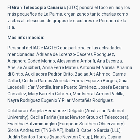
El
Gran Telescopio Canarias
(GTC) pondrá el foco en las y los
más pequeños de La Palma, organizando tanto charlas como
visitas al telescopio de grupos de escolares de Primaria de la
isla.
Más información:
Personal del IAC e IACTEC que participa en las actividades
mencionadas: Adriana de Lorenzo-Cáceres Rodríguez,
Alejandra Goded Merino,
Alessandra Ambrifi, Ana Escorza
,
Anelise Audibert,
Anna Ferre Mateu, Antonia M. Varela, Arianna
di Cintio,
Auxiliadora Padrón Brito, Badiaa Ait Ahmed
,
Carme
Gallart,
Cristina Ramos Almeida, Emma Esparza Borges,
Gaia
Lacedelli
, Icíar Montilla,
Irene Puerto Giménez
, Josefa Becerra
González, Mary Barreto Cabrera,
Montserrat Armas Padilla,
Nayra Rodríguez Eugenio Y Pilar Montañés Rodríguez.
Colaboran: Ángela Hernández Delgado (
Australian National
University
), Cecilia Fariña (Isaac Newton Group of Telescopes),
Evanthia Hatziminaoglou (European Southern Observatory),
Gloria Andreuzzi (TNG-INAF),
Iballa B. Cabello García (ULL),
Judith Santos Torres (Isaac Newton Group), Nataly Ospina