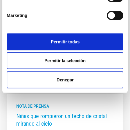
trabajo de las mujeres en Ciencia y despertar el
interés por la Astronomía, la Física y la Tecnología en
las más jóvenes. Además, el IAC tiene previsto
Marketing
presentar un número especial de la revista Paralajes
dedicado a “Mujeres en Astronomía”, y un nuevo
vídeo de la serie “Niñas que rompieron un techo de
cristal mirando al cielo”, iniciativas en colaboración
Permitir todas
con la Fundación Española para la Ciencia y la
Tecnología (FECYT), del Ministerio
Permitir la selección
Fecha de publicación
06/02/2018 - 12:48
Denegar
NOTA DE PRENSA
Niñas que rompieron un techo de cristal
mirando al cielo