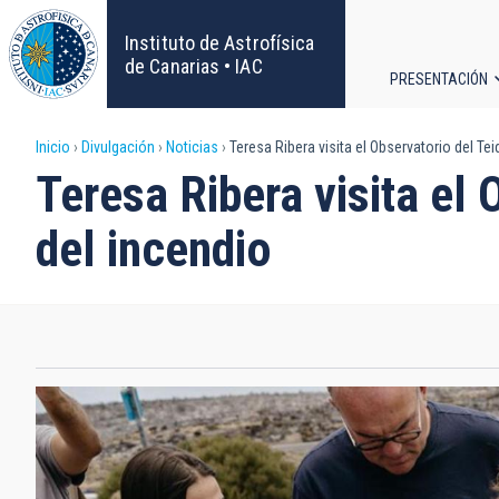
Pasar
al
Instituto de Astrofísica
contenido
de Canarias • IAC
PRESENTACIÓN
principal
Navega
Sobrescribir
Inicio
Divulgación
Noticias
Teresa Ribera visita el Observatorio del Tei
principa
Teresa Ribera visita el 
enlaces
del incendio
de
ayuda
a
la
navegación