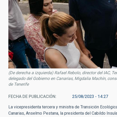
(De derecha a izquierda) Rafael Rebolo, director del IAC, T
delegado del Gobierno en Canarias, Migdalia Machín, consej
de Tenerife
FECHA DE PUBLICACIÓN
25/08/2023 - 14:27
La vicepresidenta tercera y ministra de Transición Ecológic
Canarias, Anselmo Pestana, la presidenta del Cabildo Insula