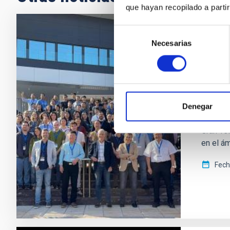
que hayan recopilado a parti
Selección
NOTA D
Necesarias
de
El IA
consentimiento
High-
Persona
Spectro
Denegar
Astrono
Gran Tel
en el ám
Fech