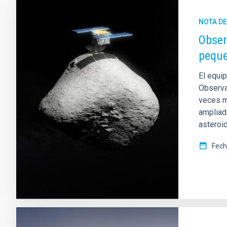
NOTA D
Obser
peque
El equip
Observa
veces m
ampliad
asteroi
Fech