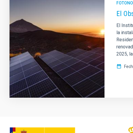
FOTONO
El Ob
El Insti
la insta
Residen
renovad
2025, l
Fech