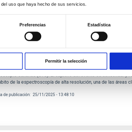
r del uso que haya hecho de sus servicios.
E PRENSA
Preferencias
Estadística
C acoge la conferencia internacional “China–S
Resolution Spectroscopy 2025”
l investigador internacional participa en la conferencia China–S
scopy 2025, un encuentro organizado por el Instituto de Astrofís
Permitir la selección
mical Observatories of China (NAOC), Nanjing Institute of Astro
escopio Canarias (GTC). El objetivo del evento es consolidar y re
bito de la espectroscopía de alta resolución, una de las áreas c
a de publicación
25/11/2025 - 13:48:10