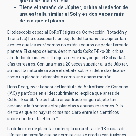
que la de una estrella.
Tiene el tamaño de Júpiter, orbita alrededor de
una estrella similar al Sol y es dos veces más
denso que el plomo.
El telescopio espacial CoRoT (siglas de
Co
nvección,
Ro
tación y
T
ránsitos) ha descubierto un objeto del tamaño de Júpiter tan
exótico que los astrónomos no están seguros de poder llamarlo
planeta. El cuerpo celeste, denominado CoRoT-Exo-3b, orbita
alrededor de una estrella ligeramente mayor que el Sol cada 4
días terrestres. Con una masa 20 veces superior a la de Júpiter,
su insólita naturaleza abre el debate sobre si debe clasificarse
como un planeta extrasolar o como una enana marrón.
Hans Deeg, investigador del Instituto de Astrofísica de Canarias
(IAC) y partícipe en el descubrimiento, explica que antes de
CoRoT-Exo-3b “no se había encontrado ningún objeto tan
cercano a la frontera entre planetas y enanas marrones. Y lo
cierto es que no hay un consenso claro entre los científicos
sobre dónde está el límite”.
La definición de planeta contempla un umbral de 13 masas de
Júpiter, un tamaño que no permite que se produzcan fusiones