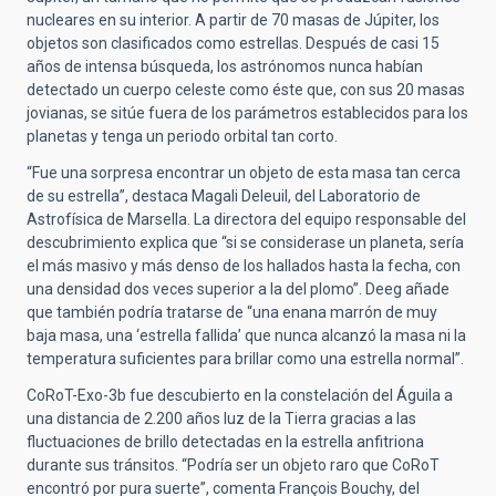
nucleares en su interior. A partir de 70 masas de Júpiter, los
objetos son clasificados como estrellas. Después de casi 15
años de intensa búsqueda, los astrónomos nunca habían
detectado un cuerpo celeste como éste que, con sus 20 masas
jovianas, se sitúe fuera de los parámetros establecidos para los
planetas y tenga un periodo orbital tan corto.
“Fue una sorpresa encontrar un objeto de esta masa tan cerca
de su estrella”, destaca Magali Deleuil, del Laboratorio de
Astrofísica de Marsella. La directora del equipo responsable del
descubrimiento explica que “si se considerase un planeta, sería
el más masivo y más denso de los hallados hasta la fecha, con
una densidad dos veces superior a la del plomo”. Deeg añade
que también podría tratarse de “una enana marrón de muy
baja masa, una ‘estrella fallida’ que nunca alcanzó la masa ni la
temperatura suficientes para brillar como una estrella normal”.
CoRoT-Exo-3b fue descubierto en la constelación del Águila a
una distancia de 2.200 años luz de la Tierra gracias a las
fluctuaciones de brillo detectadas en la estrella anfitriona
durante sus tránsitos. “Podría ser un objeto raro que CoRoT
encontró por pura suerte”, comenta François Bouchy, del