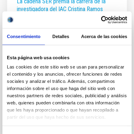
La cadena SER premia la carrera de la
investigadora del IAC Cristina Ramos
Almeida
Cristina Ramos Almeida, investigadora del Instituto
Astrofísico de Canarias (IAC) y coautora de más de
Consentimiento
Detalles
Acerca de las cookies
un centenar de artículos sobre galaxias y agujeros
negros, ha sido una de las homenajeadas en la
primera edición de los premios "Mujeres tenían que
Esta página web usa cookies
SER" de Radio Club Tenerife, Cadena SER. El evento,
celebrado en la noche del miércoles 29 de octubre,
Las cookies de este sitio web se usan para personalizar
en la sala Adán Martín del edificio de Presidencia del
el contenido y los anuncios, ofrecer funciones de redes
Gobierno en Santa Cruz de Tenerife, ha teñido el
sociales y analizar el tráfico. Además, compartimos
espacio de reconocimiento al talento femenino en
información sobre el uso que haga del sitio web con
diversos ámbitos. La distinción resalta la crucial
nuestros partners de redes sociales, publicidad y análisis
contribución de Ramos Almeida a la
web, quienes pueden combinarla con otra información
Fecha de publicación
30/10/2025 - 09:47:51
que les haya proporcionado o que hayan recopilado a
partir del uso que haya hecho de sus servicios.
Selección