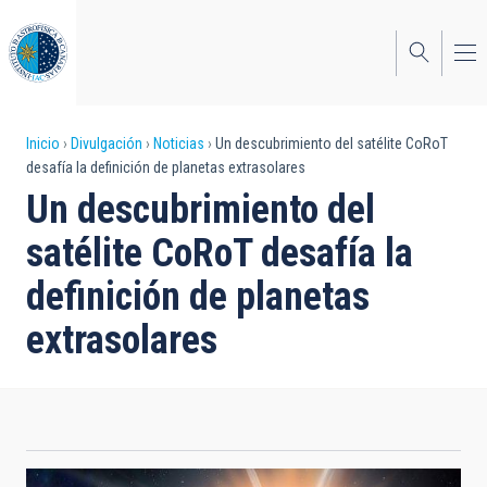
Pasar
al
contenido
principal
Sobrescribir
Inicio
Divulgación
Noticias
Un descubrimiento del satélite CoRoT
desafía la definición de planetas extrasolares
enlaces
Un descubrimiento del
de
satélite CoRoT desafía la
ayuda
definición de planetas
a
extrasolares
la
navegación