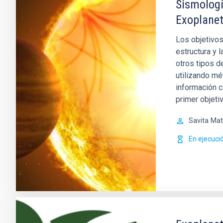
Sismologí
Exoplane
Los objetivos
estructura y l
otros tipos d
utilizando mé
información c
primer objetiv
Savita
Mat
En ejecuci