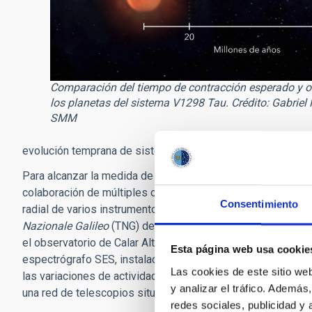
Comparación del tiempo de contracción esperado y 
los planetas del sistema V1298 Tau. Crédito: Gabriel 
SMM
evolución temprana de sistemas planetarios como el nuestr
Para alcanzar la medida de estas masas, el estudio ha nece
colaboración de múltiples observatorios e instituciones d
Consentimiento
radial de varios instrumentos como el espectrógrafo ultrae
Nazionale Galileo
(TNG) del Observatorio Roque de los Muc
el observatorio de Calar Alto; el espectrógrafo HERMES, en
Esta página web usa cookie
espectrógrafo SES, instalado en el telescopio STELLA del O
Las cookies de este sitio we
las variaciones de actividad de la estrella se han usado 
y analizar el tráfico. Ademá
una red de telescopios situada alrededor del mundo.
redes sociales, publicidad y