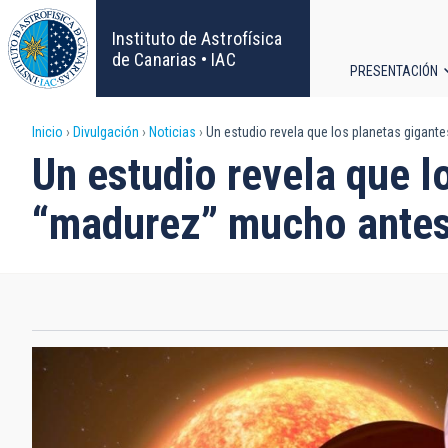
Pasar
al
Instituto de Astrofísica
contenido
de Canarias • IAC
PRESENTACIÓN
principal
Navega
Sobrescribir
Inicio
Divulgación
Noticias
Un estudio revela que los planetas gigant
principa
Un estudio revela que l
enlaces
“madurez” mucho antes
de
ayuda
a
la
navegación