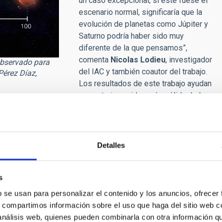
un caso excepcional; si este fuese el
escenario normal, significaría que la
evolución de planetas como Júpiter y
Saturno podría haber sido muy
diferente de la que pensamos”,
comenta
Nicolas Lodieu
, investigador
observado para
del IAC y también coautor del trabajo.
Pérez Díaz,
Los resultados de este trabajo ayudan
a construir una idea más sólida de la
o.
sitado un importante esfuerzo observacional y la
e diferentes países. Se han combinado medidas de velocidad
Detalles
stable de alta resolución HARPS-N, instalado en el
Telescopio
hachos; el espectrógrafo de alta resolución CARMENES, en
 el telescopio Mercator, también en el ORM; y el
s
bservatorio del Teide. Para hacer el seguimiento continuo de
b se usan para personalizar el contenido y los anuncios, ofrecer
observaciones tomadas desde el Observatorio de Las Cumbres,
s, compartimos información sobre el uso que haga del sitio web 
 análisis web, quienes pueden combinarla con otra información q