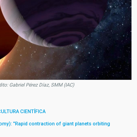
dito: Gabriel Pérez Díaz, SMM (IAC)
ULTURA CIENTÍFICA
omy): "Rapid contraction of giant planets orbiting