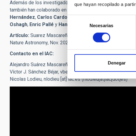
Además de los investigadores Alejandro Suárez Mascareño, 
que hayan recopilado a parti
también han colaborado en esta publicación los investigad
Hernández
,
Carlos Cardona Guillén
,
Borja Toledo Padr
Selección
Oshagh
,
Enric Pallé
y
Hannu Parviainen
.
Necesarias
de
consentimiento
Artículo:
Suarez Mascareño, A. et al.: "Rapid contraction of 
Nature Astronomy, Nov. 2021. DOI:
10.1038/s41550-021-0
Contacto en el IAC:
Denegar
Alejandro Suárez Mascareño,
alejandro.suarez.mascareno
[a
Víctor J. Sánchez Béjar,
vbejar
[at]
iac.es
(vbejar[at]iac[dot]e
Nicolas Lodieu,
nlodieu
[at]
iac.es
(nlodieu[at]iac[dot]es)