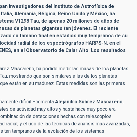
ipan investigadores del Instituto de Astrofísica de
Italia, Alemania, Bélgica, Reino Unido y México, ha
istema V1298 Tau, de apenas 20 millones de años de
masas de planetas gigantes tan jóvenes. El reciente
anzado su tamaño final en estadios muy tempranos de su
elocidad radial de los espectrógrafos HARPS-N, en el
ES, en el Observatorio de Calar Alto.
Los resultados
 Suárez Mascareño, ha podido medir las masas de los planetas
8 Tau, mostrando que son similares a las de los planetas
 que están en su madurez. Estas medidas son las primeras
ariamente difícil –comenta
Alejandro Suárez Mascareño
,
iveles de actividad muy altos y hasta hace muy poco era
la combinación de detecciones hechas con telescopios
 radial, y el uso de las técnicas de análisis más avanzadas,
os tan tempranos de la evolución de los sistemas