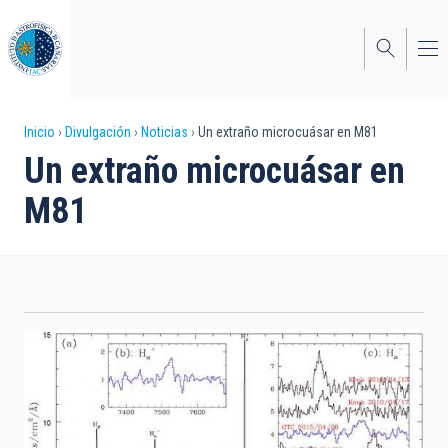
Pasar
al
contenido
principal
Sobrescribir
Inicio
Divulgación
Noticias
Un extraño microcuásar en M81
Un extraño microcuásar en
enlaces
M81
de
ayuda
a
la
navegación