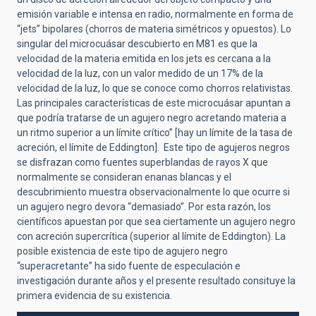
emisión variable e intensa en radio, normalmente en forma de
“jets” bipolares (chorros de materia simétricos y opuestos). Lo
singular del microcuásar descubierto en M81 es que la
velocidad de la materia emitida en los jets es cercana a la
velocidad de la luz, con un valor medido de un 17% de la
velocidad de la luz, lo que se conoce como chorros relativistas.
Las principales características de este microcuásar apuntan a
que podría tratarse de un agujero negro acretando materia a
un ritmo superior a un límite crítico” [hay un límite de la tasa de
acreción, el límite de Eddington]. Este tipo de agujeros negros
se disfrazan como fuentes superblandas de rayos X que
normalmente se consideran enanas blancas y el
descubrimiento muestra observacionalmente lo que ocurre si
un agujero negro devora “demasiado”. Por esta razón, los
científicos apuestan por que sea ciertamente un agujero negro
con acreción supercrítica (superior al límite de Eddington). La
posible existencia de este tipo de agujero negro
“superacretante” ha sido fuente de especulación e
investigación durante años y el presente resultado consituye la
primera evidencia de su existencia.