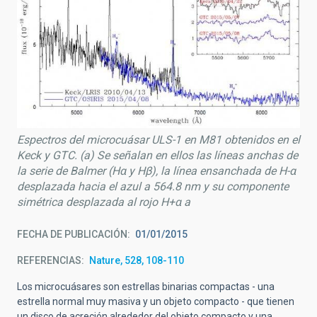
Espectros del microcuásar ULS-1 en M81 obtenidos en el
Keck y GTC. (a) Se señalan en ellos las líneas anchas de
la serie de Balmer (Hα y Hβ), la línea ensanchada de H-α
desplazada hacia el azul a 564.8 nm y su componente
simétrica desplazada al rojo H+α a
FECHA DE PUBLICACIÓN
01/01/2015
REFERENCIAS
Nature, 528, 108-110
Los microcuásares son estrellas binarias compactas - una
estrella normal muy masiva y un objeto compacto - que tienen
un disco de acreción alrededor del objeto compacto y una