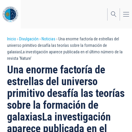
Pasar
al
contenido
principal
Sobrescribir
Inicio
Divulgación
Noticias
Una enorme factoría de estrellas del
universo primitivo desafía las teorías sobre la formación de
enlaces
galaxiasLa investigación aparece publicada en el último número de la
revista ‘Nature’
de
Una enorme factoría de
ayuda
estrellas del universo
a
primitivo desafía las teorías
la
navegación
sobre la formación de
galaxiasLa investigación
aparece publicada en el