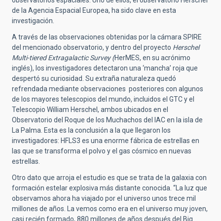
de la Agencia Espacial Europea, ha sido clave en esta
investigación.
A través de las observaciones obtenidas por la cámara SPIRE
del mencionado observatorio, y dentro del proyecto
Herschel
Multi-tiered Extragalactic Survey (
HerMES, en su acrónimo
inglés), los investigadores detectaron una ‘mancha’ roja que
despertó su curiosidad. Su extraña naturaleza quedó
refrendada mediante observaciones posteriores con algunos
de los mayores telescopios del mundo, incluidos el GTC y el
Telescopio William Herschel, ambos ubicados en el
Observatorio del Roque de los Muchachos del IAC en la isla de
La Palma. Esta es la conclusión a la que llegaron los
investigadores: HFLS3 es una enorme fábrica de estrellas en
las que se transforma el polvo y el gas cósmico en nuevas
estrellas.
Otro dato que arroja el estudio es que se trata de la galaxia con
formación estelar explosiva más distante conocida. “La luz que
observamos ahora ha viajado por el universo unos trece mil
millones de años. La vemos como era en el universo muy joven,
casi recién formado, 880 millones de años después del Big