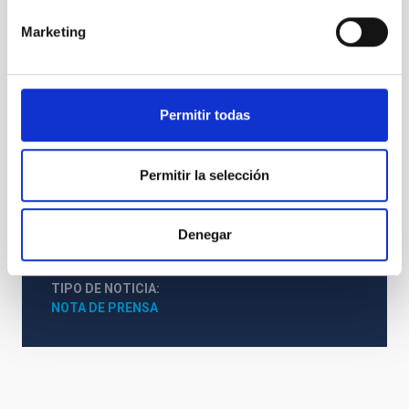
de Herschel.
Marketing
Sobre el proyecto HerMES (Herschel Multi-tiered
Extragalactic Survey, liderado por S. Oliver
(Universidad de Sussex, Reino Unido) y J. Bock
(JPL/Caltech, EEUU))
Permitir todas
Sobre Herschel/SPIRE
Centro Científico de Herschel (basado en ESAC,
Villafranca del Castillo, Madrid)
Permitir la selección
Publicación en Nature:
Riechers et al. (2013), Nature "A Dust-
Obscured Massive Maximum-Starburst Galaxy at a Redshift of
6.34"
Denegar
TIPO DE NOTICIA
NOTA DE PRENSA