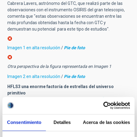
Cabrera Lavers, astrónomo del GTC, que realizó parte de las
observaciones con el instrumento OSIRIS del gran telescopio,
comenta que "estas observaciones se encuentran entre las
más profundas obtenidas hasta la fecha con GTC y
demuestran su potencial para este tipo de estudios".
Imagen 1 en alta resolución
/
Pie de foto
Otra perspectiva de la figura representada en Imagen 1
Imagen 2 en alta resolución
/
Pie de foto
HFLS3 una enorme factoría de estrellas del universo
primitivo
Previsualización y descripción /
DESCARGAR VÍDEO (mov,
1280x720p, h264, 28 MB, 25 segundos)
Créditos:
Gabriel
Pérez Díaz, Servicio MultiMedia (IAC)
Consentimiento
Detalles
Acerca de las cookies
Telescopios y radiotelescopios que han contribuido al
descubrimiento de HFLS3