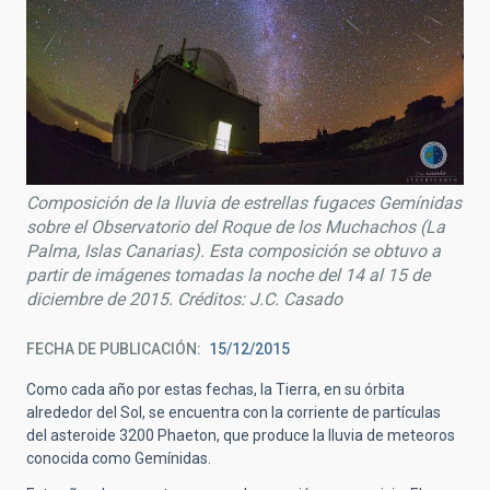
Composición de la lluvia de estrellas fugaces Gemínidas
sobre el Observatorio del Roque de los Muchachos (La
Palma, Islas Canarias). Esta composición se obtuvo a
partir de imágenes tomadas la noche del 14 al 15 de
diciembre de 2015. Créditos: J.C. Casado
FECHA DE PUBLICACIÓN
15/12/2015
Como cada año por estas fechas, la Tierra, en su órbita
alrededor del Sol, se encuentra con la corriente de partículas
del asteroide 3200 Phaeton, que produce la lluvia de meteoros
conocida como Gemínidas.