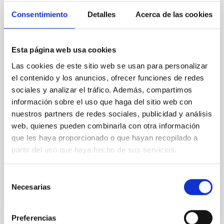
en el marco del XVIII Congreso de
Consentimiento
Detalles
Acerca de las cookies
Estudiantes de Física de la ULL
El Instituto de Astrofísica de Canarias (IAC) acogerá
los próximos días 9 y 10 de abril la visita de dos
Esta página web usa cookies
físicos distinguidos: Serge Haroche, Premio Nobel de
Las cookies de este sitio web se usan para personalizar
Física en 2012, y F. Duncan Haldane, Premio Nobel de
el contenido y los anuncios, ofrecer funciones de redes
Física en 2016. Ambos científicos han sido invitados a
participar en el XVIII Congreso de Estudiantes de
sociales y analizar el tráfico. Además, compartimos
Física (COEFIS), organizado por alumnos y alumnas
información sobre el uso que haga del sitio web con
de la Universidad de La Laguna , y pronunciarán una
nuestros partners de redes sociales, publicidad y análisis
conferencia cada uno en el Aula del IAC a partir de
web, quienes pueden combinarla con otra información
las 10.30 horas. Además de la ULL, donde se celebra
que les haya proporcionado o que hayan recopilado a
el congreso, la visita de ambos laureados ha sido
partir del uso que haya hecho de sus servicios.
posible gracias a la
Fecha de publicación
08/04/2026 - 13:44:12
Selección
Necesarias
de
consentimiento
Preferencias