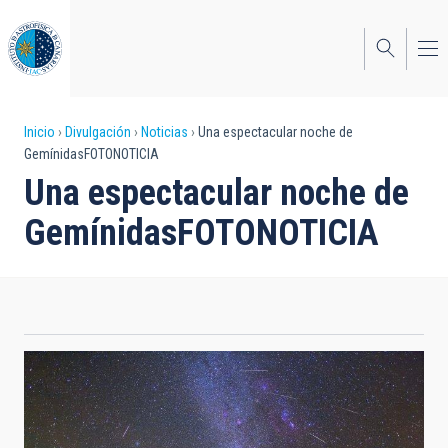
Pasar
al
contenido
principal
Sobrescribir
Inicio
Divulgación
Noticias
Una espectacular noche de
GemínidasFOTONOTICIA
enlaces
Una espectacular noche de
de
GemínidasFOTONOTICIA
ayuda
a
la
navegación