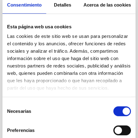
Consentimiento
Detalles
Acerca de las cookies
· Frédéric Auchère (
Institut d'Astrophysique Spatiale
, IAS)
· Javier Trujillo Bueno (Instituto de Astrofísica de Canarias,
IAC)
Esta página web usa cookies
Nota de prensa relacionada:
Las cookies de este sitio web se usan para personalizar
·
CLASP realiza su misión con éxito
el contenido y los anuncios, ofrecer funciones de redes
sociales y analizar el tráfico. Además, compartimos
Contactos en el IAC:
información sobre el uso que haga del sitio web con
· Javier Trujillo Bueno:
jtb
[at]
iac.es
(jtb[at]iac[dot]es)
nuestros partners de redes sociales, publicidad y análisis
· Andrés Asensio Ramos:
aasensio
[at]
iac.es
web, quienes pueden combinarla con otra información
(aasensio[at]iac[dot]es)
que les haya proporcionado o que hayan recopilado a
partir del uso que haya hecho de sus servicios.
· Jiri Stepan:
jiri.stepan
[at]
asu.cas.cz
(jiri[dot]stepan[at]asu[dot]cas[dot]cz)
Selección
Necesarias
de
TIPO DE NOTICIA
consentimiento
NOTA DE PRENSA
Preferencias