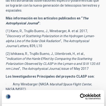
las extraordinarias observaciones espectro-polarimétricas que
se lograrán con la nueva generación de telescopios terrestres y
espaciales.
Más información en los artículos publicados en “
The
Astrophysical Journal
”:
(1) Kano, R., Trujillo Bueno, J., Winebarger, A. et al. 2017,
“
Discovery of Scattering Polarization in the Hydrogen Lyman-
alpha Line of the Solar Disk Radiation
”,
The Astrophysical
Journal Letters
, 839, L10
(2) Ishikawa, R., Trujillo Bueno, J., Uitenbroek, H., et al.,
“
Indication of the Hanle Effect by Comparing the Scattering
Polarization Observed by CLASP in the Lyman-α
and Si III 120.65
nm Lines
”,
The Astrophysical Journal
, issue of May 2017
Los Investigadores Principales del proyecto CLASP son:
· Amy Winebarger (NASA
Marshall Space Flight Center
,
NASA/MSFC)
· Ryouei Kano (
National Astronomical Observatory of Japan
,
NAOJ)