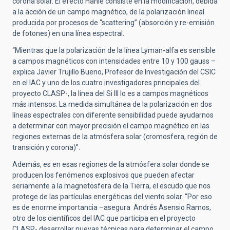
corona solar. El efecto Hanle consiste en la modificación, debida
a la acción de un campo magnético, de la polarización lineal
producida por procesos de “scattering” (absorción y re-emisión
de fotones) en una línea espectral.
“Mientras que la polarización de la línea Lyman-alfa es sensible
a campos magnéticos con intensidades entre 10 y 100 gauss –
explica Javier Trujillo Bueno, Profesor de Investigación del CSIC
en el IAC y uno de los cuatro investigadores principales del
proyecto CLASP-, la línea del Si III lo es a campos magnéticos
más intensos. La medida simultánea de la polarización en dos
líneas espectrales con diferente sensibilidad puede ayudarnos
a determinar con mayor precisión el campo magnético en las
regiones externas de la atmósfera solar (cromosfera, región de
transición y corona)”.
Además, es en esas regiones de la atmósfera solar donde se
producen los fenómenos explosivos que pueden afectar
seriamente a la magnetosfera de la Tierra, el escudo que nos
protege de las partículas energéticas del viento solar. “Por eso
es de enorme importancia –asegura Andrés Asensio Ramos,
otro de los científicos del IAC que participa en el proyecto
CLASP- desarrollar nuevas técnicas para determinar el campo