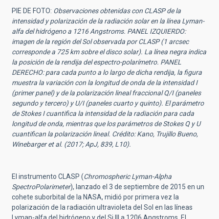
PIE DE FOTO:
Observaciones obtenidas con CLASP de la
intensidad y polarización de la radiación solar en la línea Lyman-
alfa del hidrógeno a 1216 Angstroms. PANEL IZQUIERDO:
imagen de la región del Sol observada por CLASP (1 arcsec
corresponde a 725 km sobre el disco solar). La línea negra indica
la posición de la rendija del espectro-polarímetro. PANEL
DERECHO: para cada punto a lo largo de dicha rendija, la figura
muestra la variación con la longitud de onda de la intensidad I
(primer panel) y de la polarización lineal fraccional Q/I (paneles
segundo y tercero) y U/I (paneles cuarto y quinto). El parámetro
de Stokes I cuantifica la intensidad de la radiación para cada
longitud de onda, mientras que los parámetros de Stokes Q y U
cuantifican la polarización lineal. Crédito: Kano, Trujillo Bueno,
Winebarger et al. (2017; ApJ, 839, L10).
El instrumento CLASP (
Chromospheric Lyman-Alpha
SpectroPolarimeter
), lanzado el 3 de septiembre de 2015 en un
cohete suborbital de la NASA, midió por primera vez la
polarización de la radiación ultravioleta del Sol en las líneas
Lyman-alfa del hidrógeno y del Si III a 1206 Angstroms. El