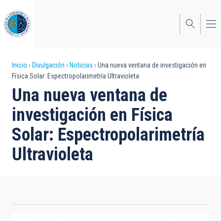
Pasar
al
contenido
principal
Sobrescribir
Inicio
Divulgación
Noticias
Una nueva ventana de investigación en
Física Solar: Espectropolarimetría Ultravioleta
enlaces
Una nueva ventana de
de
investigación en Física
ayuda
Solar: Espectropolarimetría
a
Ultravioleta
la
navegación