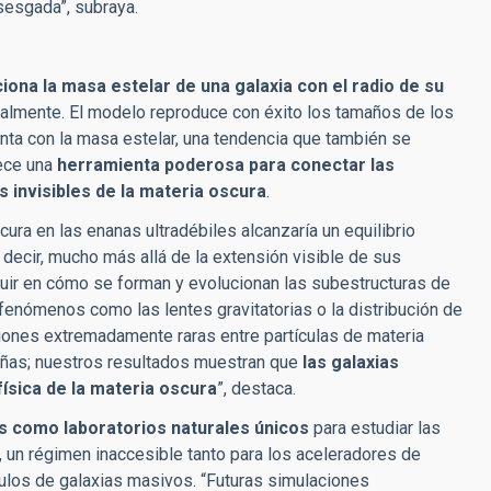
sesgada”, subraya.
iona la masa estelar de una galaxia con el radio de su
lmente. El modelo reproduce con éxito los tamaños de los
nta con la masa estelar, una tendencia que también se
rece una
herramienta poderosa para conectar las
s invisibles de la materia oscura
.
scura en las enanas ultradébiles alcanzaría un equilibrio
decir, mucho más allá de la extensión visible de sus
fluir en cómo se forman y evolucionan las subestructuras de
enómenos como las lentes gravitatorias o la distribución de
siones extremadamente raras entre partículas de materia
eñas; nuestros resultados muestran que
las galaxias
ísica de la materia oscura
”, destaca.
es como laboratorios naturales únicos
para estudiar las
, un régimen inaccesible tanto para los aceleradores de
ulos de galaxias masivos. “Futuras simulaciones