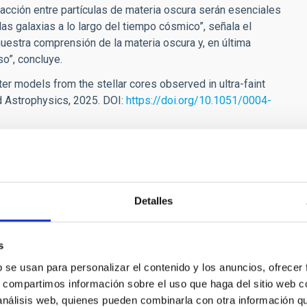
racción entre partículas de materia oscura
serán esenciales
as galaxias a lo largo del tiempo cósmico”, señala el
nuestra comprensión de la materia oscura y, en última
so”, concluye.
r models from the stellar cores observed in ultra-faint
nd Astrophysics, 2025. DOI:
https://doi.org/10.1051/0004-
orge[dot]sanchez[dot]almeida[at]iac[dot]es
)
Detalles
s
b se usan para personalizar el contenido y los anuncios, ofrecer
s, compartimos información sobre el uso que haga del sitio web 
 análisis web, quienes pueden combinarla con otra información q