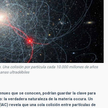
a. Una colisión por partícula cada 10.000 millones de años
nanas ultradébiles
tenues que se conocen, podrían guardar la clave para
: la verdadera naturaleza de la materia oscura. Un
(IAC) revela que una sola colisión entre partículas de