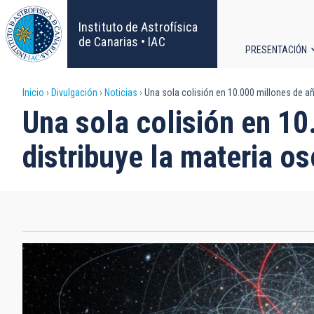
Pasar
al
Instituto de Astrofísica
contenido
de Canarias • IAC
PRESENTACIÓN
principal
Navega
Sobrescribir
Inicio
Divulgación
Noticias
Una sola colisión en 10.000 millones de añ
principa
Una sola colisión en 10
enlaces
distribuye la materia o
de
ayuda
a
la
navegación