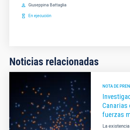
Giuseppina
Battaglia
En ejecución
Noticias relacionadas
NOTA DE PRE
Investiga
Canarias 
fuerzas m
La existencia