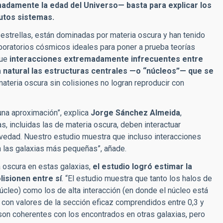
adamente la edad del Universo— basta para explicar los
utos sistemas.
estrellas, están dominadas por materia oscura y han tenido
aboratorios cósmicos ideales para poner a prueba teorías
que
interacciones extremadamente infrecuentes entre
 natural las estructuras centrales —o “núcleos”— que se
ateria oscura sin colisiones no logran reproducir con
na aproximación”, explica
Jorge Sánchez Almeida
,
as, incluidas las de materia oscura, deben interactuar
vedad. Nuestro estudio muestra que incluso interacciones
 las galaxias más pequeñas”, añade.
 oscura en estas galaxias,
el estudio logró estimar la
lisionen entre sí
. “El estudio muestra que tanto los halos de
úcleo) como los de alta interacción (en donde el núcleo está
 con valores de la sección eficaz comprendidos entre 0,3 y
 son coherentes con los encontrados en otras galaxias, pero