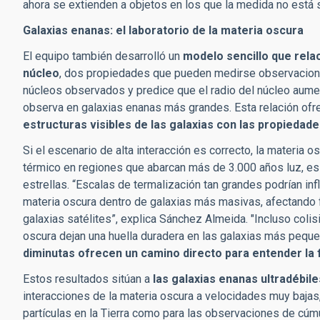
ahora se extienden a objetos en los que la medida no está 
Galaxias enanas: el laboratorio de la materia oscura
El equipo también desarrolló un
modelo sencillo que relac
núcleo
, dos propiedades que pueden medirse observaciona
núcleos observados y predice que el radio del núcleo aume
observa en galaxias enanas más grandes. Esta relación of
estructuras visibles de las galaxias con las propiedade
Si el escenario de alta interacción es correcto, la materia o
térmico en regiones que abarcan más de 3.000 años luz, es 
estrellas. “Escalas de termalización tan grandes podrían in
materia oscura dentro de galaxias más masivas, afectando f
galaxias satélites”, explica Sánchez Almeida. "Incluso coli
oscura dejan una huella duradera en las galaxias más pequ
diminutas ofrecen un camino directo para entender la f
Estos resultados sitúan a
las galaxias enanas ultradébil
interacciones de la materia oscura a velocidades muy bajas
partículas en la Tierra como para las observaciones de cúm