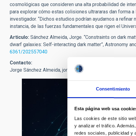
cosmológicas
que consideren una alta probabilidad de inte
para explorar cómo estas colisiones ultrararas dan forma a l
investigador. “Dichos estudios podrían ayudarnos a refinar 
instancia, de las fuerzas fundamentales que rigen el Univer
Articulo:
Sánchez Almeida, Jorge. “Constraints on dark matte
dwarf galaxies: Self-interacting dark matter”, Astronomy a
6361/202557040
Contacto:
Jorge Sánchez Almeida,
jorge.sanchez.almeida
[at]
iac.es
(
j
Consentimiento
Esta página web usa cookie
Las cookies de este sitio we
y analizar el tráfico. Ademá
redes sociales, publicidad y