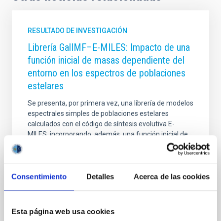
RESULTADO DE INVESTIGACIÓN
Librería GalIMF–E-MILES: Impacto de una
función inicial de masas dependiente del
entorno en los espectros de poblaciones
estelares
Se presenta, por primera vez, una librería de modelos
espectrales simples de poblaciones estelares
calculados con el código de síntesis evolutiva E-
MILES, incorporando, además, una función inicial de
masa inicial variable para toda la galaxia (gwIMF) y
dependiente del entorno. Esta gwIMF, se ha calculado
utilizando el código GalIMF, que se basa en la teoría
de la función inicial de masa integrada (IGIMF), que
Consentimiento
Detalles
Acerca de las cookies
predice las variaciones de la IMF en función de la tasa
de formación estelar y la metalicidad. Al combinar
estos dos códigos, generamos una biblioteca
Esta página web usa cookies
completa de espectros de población