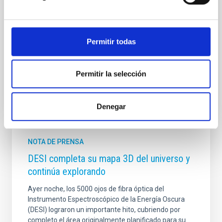
presenta en Astronomy & Astrophysics un estudio
pionero sobre uno de los objetos más intrigantes de
la astrofísica actual: las galaxias oscuras, sistemas
ricos en gas y materia oscura, pero incapaces de
Permitir todas
formar estrellas y, por tanto, invisibles para
Fecha de publicación
10/06/2026 - 16:38:56
Permitir la selección
Denegar
NOTA DE PRENSA
DESI completa su mapa 3D del universo y
continúa explorando
Ayer noche, los 5000 ojos de fibra óptica del
Instrumento Espectroscópico de la Energía Oscura
(DESI) lograron un importante hito, cubriendo por
completo el área originalmente planificado para su