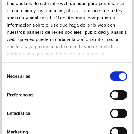
Las cookies de este sitio web se usan para personalizar
Fecha de publicación
26/11/2025 - 12:57:36
el contenido y los anuncios, ofrecer funciones de redes
sociales y analizar el tráfico. Además, compartimos
información sobre el uso que haga del sitio web con
nuestros partners de redes sociales, publicidad y análisis
web, quienes pueden combinarla con otra información
que les haya proporcionado o que hayan recopilado a
partir del uso que haya hecho de sus servicios.
NOTA DE PRENSA
Las galaxias que no brillan: simulaciones
Selección
predicen una población oculta en el
Necesarias
de
universo cercano
consentimiento
El Instituto de Astrofísica de Canarias y la Universidad
Preferencias
de La Laguna (ULL) lideran un estudio internacional
sobre galaxias oscuras. La doctoranda de la ULL
Guacimara García Bethencourt, junto con sus
Estadística
supervisores de tesis Arianna Di Cintio y Sébastien
Comerón, ambos profesores en el Departamento de
Astrofísica de la ULL e investigadores del IAC,
Marketing