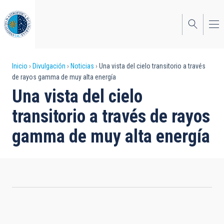
Pasar
al
contenido
principal
Sobrescribir
Inicio
Divulgación
Noticias
Una vista del cielo transitorio a través
de rayos gamma de muy alta energía
enlaces
Una vista del cielo
de
transitorio a través de rayos
ayuda
gamma de muy alta energía
a
la
navegación