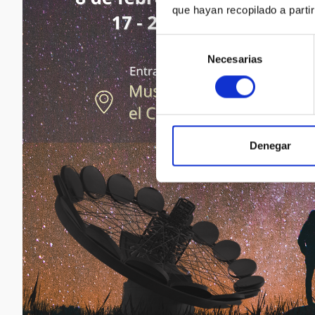
que hayan recopilado a parti
Selección
Necesarias
de
consentimiento
Denegar