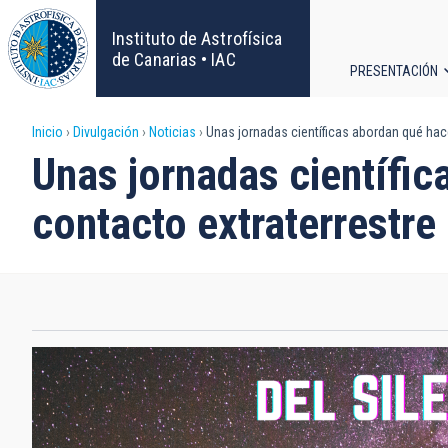
Pasar
al
Instituto de Astrofísica
contenido
de Canarias • IAC
PRESENTACIÓN
principal
Navega
Sobrescribir
Inicio
Divulgación
Noticias
Unas jornadas científicas abordan qué hacer
principa
Unas jornadas científic
enlaces
contacto extraterrestre
de
ayuda
a
la
navegación