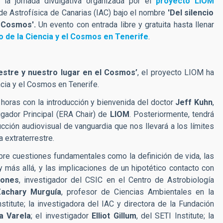
la jornada divulgativa organizada por el
proyecto LIOM
de Astrofísica de Canarias (IAC) bajo el nombre
'Del silencio
l Cosmos'.
Un evento con entrada libre y gratuita hasta llenar
 de la Ciencia y el Cosmos en Tenerife
.
rrestre y nuestro lugar en el Cosmos’
, el proyecto LIOM ha
ncia y el Cosmos en Tenerife.
 horas con la introducción y bienvenida del doctor
Jeff Kuhn
,
gador Principal (ERA Chair) de
LIOM
. Posteriormente, tendrá
ucción audiovisual de vanguardia que nos llevará a los límites
a extraterrestre.
bre cuestiones fundamentales como la definición de vida, las
 más allá, y las implicaciones de un hipotético contacto con
iones
, investigador del CSIC en el Centro de Astrobiología
achary Murguía
, profesor de Ciencias Ambientales en la
itute; la investigadora del IAC y directora de la Fundación
a Varela
; el investigador
Elliot Gillum
, del SETI Institute; la