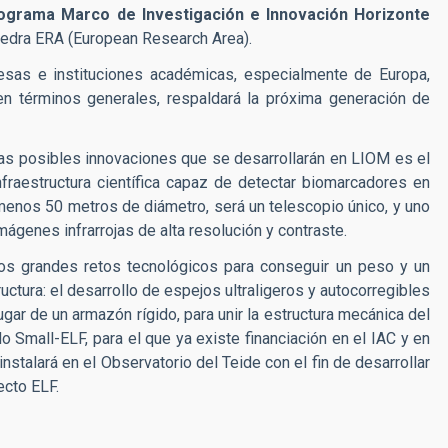
ograma Marco de Investigación e Innovación Horizonte
tedra ERA (European Research Area).
esas e instituciones académicas, especialmente de Europa,
en términos generales, respaldará la próxima generación de
as posibles innovaciones que se desarrollarán en LIOM es el
nfraestructura científica capaz de detectar biomarcadores en
menos 50 metros de diámetro, será un telescopio único, y uno
ágenes infrarrojas de alta resolución y contraste.
dos grandes retos tecnológicos para conseguir un peso y un
uctura: el desarrollo de espejos ultraligeros y autocorregibles
gar de un armazón rígido, para unir la estructura mecánica del
o Small-ELF, para el que ya existe financiación en el IAC y en
nstalará en el Observatorio del Teide con el fin de desarrollar
ecto ELF.