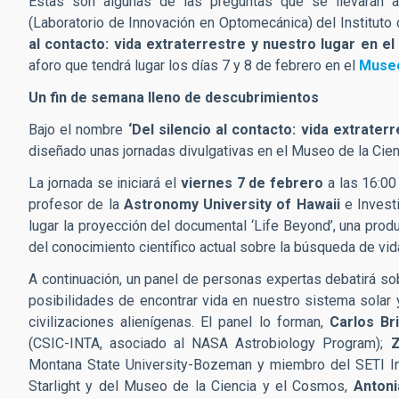
Estas son algunas de las preguntas que se llevarán a 
(Laboratorio de Innovación en Optomecánica) del Instituto 
al contacto: vida extraterrestre y nuestro lugar en e
aforo que tendrá lugar los días 7 y 8 de febrero en el
Museo
Un fin de semana lleno de descubrimientos
Bajo el nombre
‘Del silencio al contacto: vida extrate
diseñado unas jornadas divulgativas en el Museo de la Cie
La jornada se iniciará el
viernes 7 de febrero
a las 16:00
profesor de la
Astronomy University of Hawaii
e Investi
lugar la proyección del documental ‘Life Beyond’, una prod
del conocimiento científico actual sobre la búsqueda de vid
A continuación, un panel de personas expertas debatirá so
posibilidades de encontrar vida en nuestro sistema solar y
civilizaciones alienígenas. El panel lo forman,
Carlos Br
(CSIC-INTA, asociado al NASA Astrobiology Program);
Z
Montana State University-Bozeman y miembro del SETI Inst
Starlight y del Museo de la Ciencia y el Cosmos,
Antoni