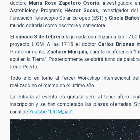
doctora
María Rosa Zapatero Osorio
, investigadora e
Astrobiology Program);
Héctor Socas
, investigador del
Fundación Telescopio Solar Europeo (EST) y
Gisela Baños
mundo editorial como escritora y correctora.
El
sábado 8 de febrero
la jornada comenzará a las 17:00 
proyecto LIOM. A las 17:15 el doctor
Carlos Briones
im
Posteriormente,
Zachary Murguía
, dará la conferencia “I
aquí en la Tierra”. Posteriormente se abrirá turno de palab
Irene Puerto.
Todo ello en torno al Tercer Workshop Internacional 
realizado en el mismo en el último año.
La entrada al evento es gratuita pero al tener aforo lim
inscripción y se han completado las plazas ofertadas. Si
canal de
Youtube "LIOM_iac".