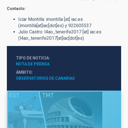
Contacto:
Icíar Montilla:
imontilla
[at]
iac.es
(imontilla[at]iac[dot]es)
y 922605537
Julio Castro:
l4ao_tenerife2017
[at]
iac.es
(l4ao_tenerife2017[at]iac[dot]es)
TIPO DE NOTICIA
NOTA DE PRENSA
ÁMBITO
OBSERVATORIOS DE CANARIAS