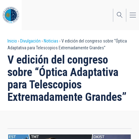
Pasar
al
contenido
principal
Sobrescribir
Inicio
Divulgación
Noticias
V edición del congreso sobre “Óptica
Adaptativa para Telescopios Extremadamente Grandes”
enlaces
V edición del congreso
de
sobre “Óptica Adaptativa
ayuda
para Telescopios
a
Extremadamente Grandes”
la
navegación