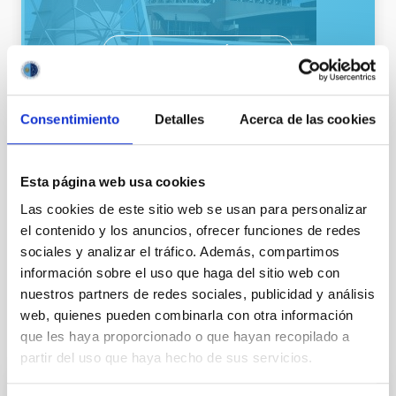
VER GALERÍA
Consentimiento
Detalles
Acerca de las cookies
Esta página web usa cookies
Las cookies de este sitio web se usan para personalizar
el contenido y los anuncios, ofrecer funciones de redes
sociales y analizar el tráfico. Además, compartimos
Público general
Medios de comunicación
información sobre el uso que haga del sitio web con
nuestros partners de redes sociales, publicidad y análisis
web, quienes pueden combinarla con otra información
que les haya proporcionado o que hayan recopilado a
Otras noticias relacionadas
partir del uso que haya hecho de sus servicios.