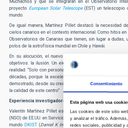
Muchachos y que se integrarán en el Observatorio Inte
proyecto
European Solar Telescope
(EST) un telescopio 
mundo.
De igual manera, Martínez Pillet destacó la necesidad de
cielos canarios en el contexto internacional. Como hitos e
Observatorios de Canarias que tienen, sin lugar a dudas, 
polos de la astrofísica mundial en Chile y Hawái.
En su alocución, el nuevo director introdujo un concepto
objetivos: la ilusión. Un elemento imprescindible y mot
realidad. “Solo con personas felices e ilusionadas serem
décadas, porque la excelencia investigadora y tecnológic
demostrado, desde su creación, su compromiso y que, me c
Consentimiento
la calidad de este centro”.
Experiencia investigadora y de gestión
Esta página web usa cookie
Valentín Martínez Pillet es profesor de investigación del
Las cookies de este sitio we
(NSO) de EE.UU. en Servicios Especiales. Bajo su mandato, 
y analizar el tráfico. Ademá
mundo
DKIST
(
Daniel K Inouye Solar Telescope
), instala
redes sociales, publicidad y