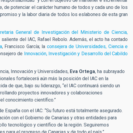
a responsabilidad” y con el objetivo de mantener e incrementar
e, de potenciar el carácter humano de todos y cada uno de los
romiso y la labor diaria de todos los eslabones de esta gran
retaria General de Investigación del Ministerio de Ciencia,
r saliente del IAC, Rafael Rebolo. Además, el acto ha contado
a
, Francisco García; la
consejera de Universidades, Ciencia e
onsejero
de
Innovación
, Investigación y Desarrollo del Cabildo
encia, Innovación y Universidades,
Eva Ortega
, ha subrayado
ionales fortalecerá aún más la posición del IAC en la
da de que, bajo su liderazgo, “el IAC continuará siendo un
sarrollando proyectos innovadores y colaboraciones
el conocimiento científico.”
e España con el IAC: “Su futuro está totalmente asegurado.
ación con el Gobierno de Canarias y otras entidades para
lo tecnológico y científico de la región. Seguiremos
es para el progreso de Canarias y de todo el país.”