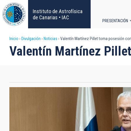
Pasar
al
Instituto de Astrofísica
contenido
de Canarias • IAC
PRESENTACIÓN
principal
Navega
Sobrescribir
Inicio
Divulgación
Noticias
Valentín Martínez Pillet toma posesión com
principa
Valentín Martínez Pille
enlaces
de
ayuda
a
la
navegación