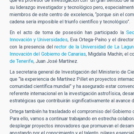
que es profesor de investigación con “un gran sentido de l
su liderazgo investigador y tecnológico pero, especialment
miembros de este centro de excelencia, “porque sin el comp
cadena sería imposible el triunfo científico y tecnológico”.
En el acto de toma de posesión han participado la
Sec
Innovación y Universidades
, Eva Ortega-Paíno y el directo
con la presencia del r
ector de la Universidad de La Lagun
Innovación del Gobierno de Canarias
, Migdalia Machín; el c
de Tenerife
, Juan José Martínez.
La secretaria general de Investigación del Ministerio de Ci
que “la experiencia de Martínez Pillet en proyectos internac
comunidad científica mundial” y ha asegurado estar convenci
referente internacional en la investigación astrofísica, de
estratégicas que contribuirán significativamente al avance d
Ortega también ha trasladado el compromiso del Gobierno d
Para ello, vamos a continuar trabajando en estrecha colabor
desplegar proyectos innovadores que promuevan el desarrol
apostando por el conocimiento y el talento, pilares esencial