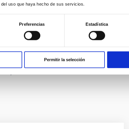
Hawái, lo que supuso todo un desafío tanto logístico como
r del uso que haya hecho de sus servicios.
t ha definido también el proyecto
Next Generation GONG
, que
Preferencias
Estadística
twork Group
y que es una red mundial para la observación del
el Teide. Los datos de la red GONG son usados en la actualidad
ón de las condiciones de meteorología espacial.
llet son el magnetismo solar y su medida usando técnicas
a basada en tierra y en espacio. Ha colaborado en varios
Permitir la selección
n espacial y fue presidente de la
División de Sol y Heliosfera
 2009 y 2012.