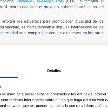
rnacional
Cherenkov Telescope Array
(CTAO) o, también, el
de 4 metros que será el proyecto solar más ambicioso del
 reforzar los esfuerzos para promocionar la calidad de los
n su mandato, se marca también el impulso internacional de los
una calidad solo comparable con los existentes en los otros
 no tan astrofísico, pero esencial a la hora de marcar sus
or que convierte todos esos retos para la Humanidad en una
os capaces de desentrañar los grandes retos de las próximas
a se sustenta en la excelencia del personal del IAC que ha
onsta, en estos años ha puesto lo mejor de sí para mantener
Detalles
s
 IAC y, desde 2013, director del
Observatorio Solar Nacional
b se usan para personalizar el contenido y los anuncios, ofrecer
este observatorio ha construido el mayor telescopio solar del
s, compartimos información sobre el uso que haga del sitio web 
do en Maui (Hawái). Además, fue el artífice del traslado de la
 análisis web, quienes pueden combinarla con otra información q