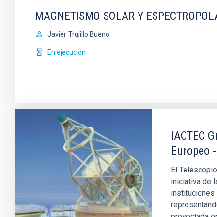
MAGNETISMO SOLAR Y ESPECTROPOL
Javier
Trujillo Bueno
En ejecución
IACTEC Gr
Europeo -
El Telescopio
iniciativa de 
instituciones
representando
proyectada en