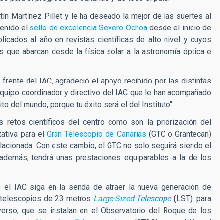
ín Martínez Pillet y le ha deseado la mejor de las suertes al
tenido el
sello de excelencia Severo Ochoa
desde el inicio de
blicados al año en revistas científicas de alto nivel y cuyos
 que abarcan desde la física solar a la astronomía óptica e
 frente del IAC, agradeció el apoyo recibido por las distintas
equipo coordinador y directivo del IAC que le han acompañado
o del mundo, porque tu éxito será el del Instituto".
s retos científicos del centro como son la priorización del
ativa para el
Gran Telescopio de Canarias
(GTC o Grantecan)
elacionada. Con este cambio, el GTC no solo seguirá siendo el
 además, tendrá unas prestaciones equiparables a la de los
 el IAC siga en la senda de atraer la nueva generación de
4 telescopios de 23 metros
Large-Sized Telescope
(
LST), para
rso, que se instalan en el Observatorio del Roque de los