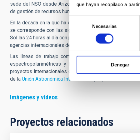
sede del NSO desde Arizona y Nuevo México a Colorado y 
que hayan recopilado a parti
de gestión de recursos humanos.
Selección
En la década en la que ha estado en EE.UU., Martínez Pille
Necesarias
de
se corresponde con las siglas de
Global Oscillations Ne
consentimiento
Sol las 24 horas al día con presencia en el Observatorio d
agencias internacionales de todo el mundo para la predicci
Las líneas de trabajo como investigador de Martínez Pi
espectropolarimétricas y la Instrumentación astronómic
Denegar
proyectos internacionales de física solar e instrumentació
de la
Unión Astronómica Internacional
(IAU), entre los años
Imágenes y vídeos
Proyectos relacionados