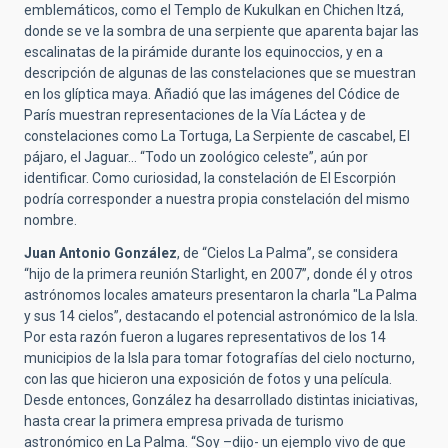
emblemáticos, como el Templo de Kukulkan en Chichen Itzá,
donde se ve la sombra de una serpiente que aparenta bajar las
escalinatas de la pirámide durante los equinoccios, y en a
descripción de algunas de las constelaciones que se muestran
en los glíptica maya. Añadió que las imágenes del Códice de
París muestran representaciones de la Vía Láctea y de
constelaciones como La Tortuga, La Serpiente de cascabel, El
pájaro, el Jaguar… “Todo un zoológico celeste”, aún por
identificar. Como curiosidad, la constelación de El Escorpión
podría corresponder a nuestra propia constelación del mismo
nombre.
Juan Antonio González
, de “Cielos La Palma”, se considera
“hijo de la primera reunión Starlight, en 2007”, donde él y otros
astrónomos locales amateurs presentaron la charla "La Palma
y sus 14 cielos”, destacando el potencial astronómico de la Isla.
Por esta razón fueron a lugares representativos de los 14
municipios de la Isla para tomar fotografías del cielo nocturno,
con las que hicieron una exposición de fotos y una película.
Desde entonces, González ha desarrollado distintas iniciativas,
hasta crear la primera empresa privada de turismo
astronómico en La Palma. “Soy –dijo- un ejemplo vivo de que