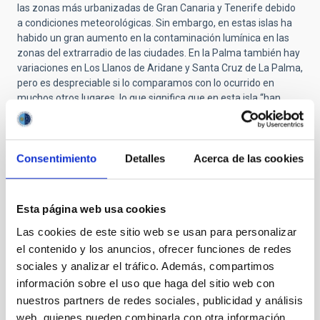
las zonas más urbanizadas de Gran Canaria y Tenerife debido
a condiciones meteorológicas. Sin embargo, en estas islas ha
habido un gran aumento en la contaminación lumínica en las
zonas del extrarradio de las ciudades. En la Palma también hay
variaciones en Los Llanos de Aridane y Santa Cruz de La Palma,
pero es despreciable si lo comparamos con lo ocurrido en
muchos otros lugares, lo que significa que en esta isla “han
hecho un buen trabajo”.
Beneficios en términos de identidad
Consentimiento
Detalles
Acerca de las cookies
Las sesiones de la mañana finalizaron con la intervención de
Gabriel Rodríguez
, director de la Dirección de Energía, Ciencia
y Tecnología e Innovación del Ministerio de Asuntos Exteriores
de Chile, quien se centró en las políticas de su gobierno para la
Esta página web usa cookies
protección del cielo oscuro y silencioso. “Es un aspecto clave –
Las cookies de este sitio web se usan para personalizar
explicó- ya que Chile concentra el 50% de las instalaciones
el contenido y los anuncios, ofrecer funciones de redes
astronómicas del mundo que pronto ascenderán el 70%. La
astronomía es una oportunidad para la tecnología, sobre todo
sociales y analizar el tráfico. Además, compartimos
el
big data
. No hay que entender la astronomía únicamente
información sobre el uso que haga del sitio web con
como ciencia, sino que conlleva todo una tecnología asociada”.
nuestros partners de redes sociales, publicidad y análisis
Y añadió: “La astronomía también es importante desde el
web, quienes pueden combinarla con otra información