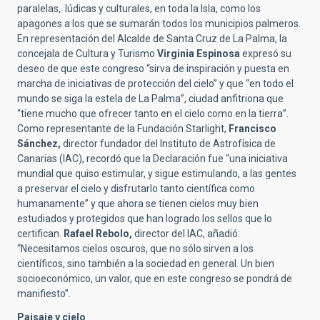
paralelas, lúdicas y culturales, en toda la Isla, como los
apagones a los que se sumarán todos los municipios palmeros.
En representación del Alcalde de Santa Cruz de La Palma, la
concejala de Cultura y Turismo
Virginia Espinosa
expresó su
deseo de que este congreso “sirva de inspiración y puesta en
marcha de iniciativas de protección del cielo” y que “en todo el
mundo se siga la estela de La Palma”, ciudad anfitriona que
“tiene mucho que ofrecer tanto en el cielo como en la tierra”.
Como representante de la Fundación Starlight,
Francisco
Sánchez,
director fundador del Instituto de Astrofísica de
Canarias (IAC), recordó que la Declaración fue “una iniciativa
mundial que quiso estimular, y sigue estimulando, a las gentes
a preservar el cielo y disfrutarlo tanto científica como
humanamente” y que ahora se tienen cielos muy bien
estudiados y protegidos que han logrado los sellos que lo
certifican.
Rafael Rebolo,
director del IAC, añadió:
“Necesitamos cielos oscuros, que no sólo sirven a los
científicos, sino también a la sociedad en general. Un bien
socioeconómico, un valor, que en este congreso se pondrá de
manifiesto”.
Paisaje y cielo