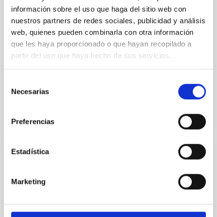
UNIDADES DIDÁCTICAS
información sobre el uso que haga del sitio web con
UNIDAD DIDÁCTICA: Ocultaciones
nuestros partners de redes sociales, publicidad y análisis
web, quienes pueden combinarla con otra información
Unidad Didáctica sobre eclipses, realizada en
que les haya proporcionado o que hayan recopilado a
colaboración con la FECYT. Una ocultación es la
alineación o interposición de un cuerpo celeste por
partir del uso que haya hecho de sus servicios.
otro visto desde la Tierra. Dependiendo del tipo de
Selección
Fecha
23/09/2019
Necesarias
de
consentimiento
Preferencias
Estadística
JUEGOS
Astromemory
Marketing
Con motivo del Año Internacional de la Astronomía
2009, el Museo de la Ciencia y el Cosmos, del
Organismo Autónomo de Museos y Centros del