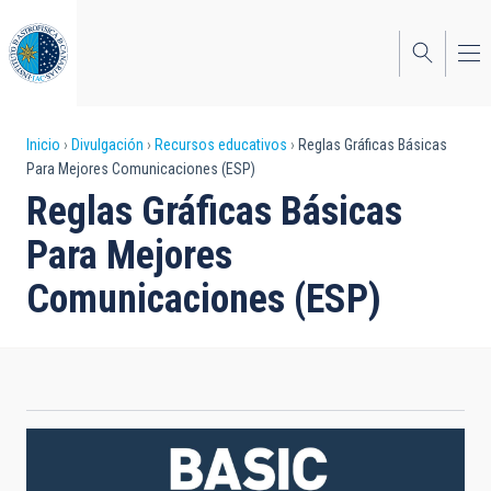
Pasar
al
contenido
principal
Sobrescribir
Inicio
Divulgación
Recursos educativos
Reglas Gráficas Básicas
Para Mejores Comunicaciones (ESP)
enlaces
Reglas Gráficas Básicas
de
Para Mejores
ayuda
Comunicaciones (ESP)
a
la
navegación