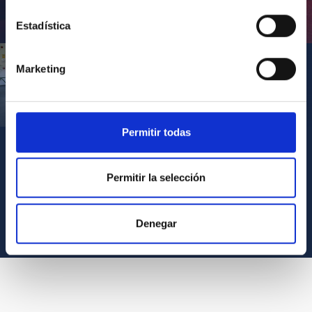
Inauguración de CosmoLab 2023-2027
Estadística
Marketing
Visita del Presidente de Canarias al IACTEC
Permitir todas
Permitir la selección
VER TODOS LOS ARCHIVOS MULTIMEDIA
Denegar