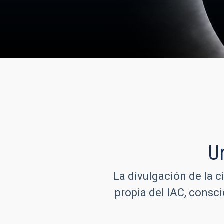
U
La divulgación de la c
propia del IAC, consc