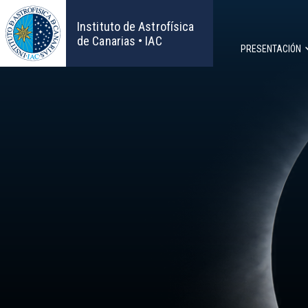
Pasar
al
Instituto de Astrofísica
contenido
de Canarias • IAC
PRESENTACIÓN
principal
Navega
principa