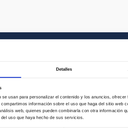
Galería multimedia
Detalles
el Universo y a la historia gráfica del IAC. En
s
vídeo que buscas entre nuestros recursos
b se usan para personalizar el contenido y los anuncios, ofrecer
s, compartimos información sobre el uso que haga del sitio web 
 análisis web, quienes pueden combinarla con otra información q
r del uso que haya hecho de sus servicios.