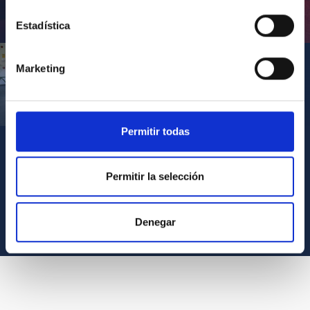
Inauguración de CosmoLab 2023-2027
Estadística
Marketing
Visita del Presidente de Canarias al IACTEC
Permitir todas
Permitir la selección
VER TODOS LOS ARCHIVOS MULTIMEDIA
Denegar