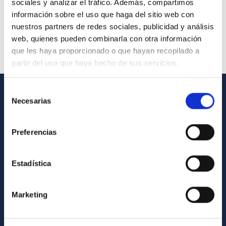
sociales y analizar el tráfico. Además, compartimos
información sobre el uso que haga del sitio web con
nuestros partners de redes sociales, publicidad y análisis
web, quienes pueden combinarla con otra información
que les haya proporcionado o que hayan recopilado a
partir del uso que haya hecho de sus servicios.
Selección
Necesarias
de
INFORMACIÓN GENERAL
consentimiento
Contacto
Preferencias
Cómo llegar al IAC
Directorio de personal
Estadística
Biblioteca
Registro general
Marketing
INFORMACIÓN INSTITUCIONAL