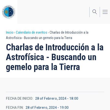
Pasar
al
contenido
principal
Sobrescribir
Inicio
Calendario de eventos
Charlas de Introducción a la
Astrofísica - Buscando un gemelo para la Tierra
enlaces
Charlas de Introducción a la
de
Astrofísica - Buscando un
ayuda
gemelo para la Tierra
a
la
navegación
FECHA DE INICIO
28 of Febrero, 2024 - 18:00
FECHA FIN
28 of Febrero, 2024 - 19:00