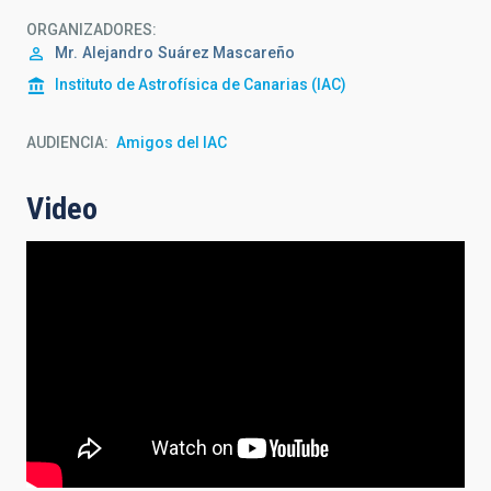
ORGANIZADORES
Mr.
Alejandro
Suárez Mascareño
Instituto de Astrofísica de Canarias (IAC)
AUDIENCIA
Amigos del IAC
Video