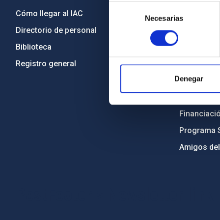
Selección
Cómo llegar al IAC
Transparen
Necesarias
de
Directorio de personal
Código étic
consentimiento
Biblioteca
Igualdad y 
Registro general
Forever IA
Denegar
Medio Ambi
Proyectos i
Financiaci
Programa 
Amigos del
PostFooter > Newsletter link