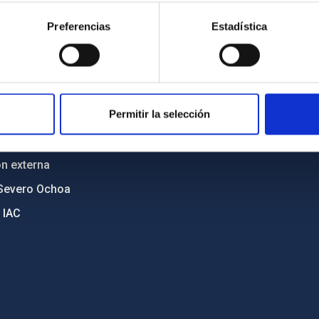
cia
Políticas de privacidad
Preferencias
Estadística
o y política antifraude
Aviso legal
diversidad de género
Política de cookies
C
Accesibilidad
Permitir la selección
ente y Sostenibilidad
nstitucionales
ón externa
Severo Ochoa
 IAC