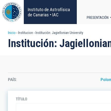
Pasar
al
Instituto de Astrofísica
contenido
de Canarias • IAC
PRESENTACIÓN
principal
Navega
Sobrescribir
Inicio
Institucion
Institución: Jagiellonian University
principa
Institución: Jagiellonia
enlaces
de
ayuda
a
PAÍS
Polon
la
navegación
TÍTULO