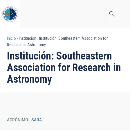
Pasar
al
contenido
principal
Sobrescribir
Inicio
Institucion
Institución: Southeastern Association for
Research in Astronomy
enlaces
Institución: Southeastern
de
Association for Research in
ayuda
Astronomy
a
la
navegación
ACRÓNIMO
SARA