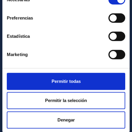
de
consentimiento
INFORMACIÓN INSTITUCIONAL
Preferencias
Legislación
Transparencia
Estadística
Código ético y política antifraude
Igualdad y diversidad de género
Marketing
Forever IAC
Medio Ambiente y Sostenibilidad
Permitir todas
Proyectos institucionales
Financiación externa
Permitir la selección
Programa Severo Ochoa
Amigos del IAC
Denegar
PORTAL DEL IAC