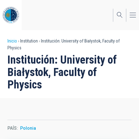
Pasar
al
contenido
principal
Sobrescribir
Inicio
Institution
Institución: University of Białystok, Faculty of
Physics
enlaces
Institución: University of
de
Białystok, Faculty of
ayuda
Physics
a
la
navegación
PAÍS
Polonia