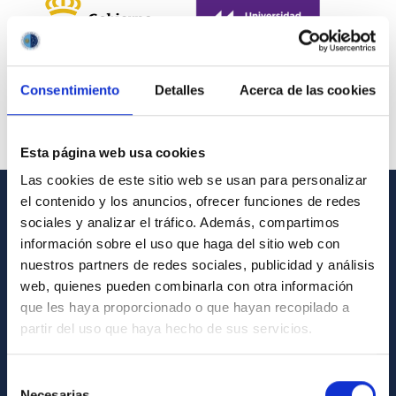
Consentimiento
Detalles
Acerca de las cookies
Esta página web usa cookies
Las cookies de este sitio web se usan para personalizar
el contenido y los anuncios, ofrecer funciones de redes
INFORMACIÓN GENERAL
sociales y analizar el tráfico. Además, compartimos
información sobre el uso que haga del sitio web con
Contacto
nuestros partners de redes sociales, publicidad y análisis
web, quienes pueden combinarla con otra información
Cómo llegar al IAC
que les haya proporcionado o que hayan recopilado a
Directorio de personal
partir del uso que haya hecho de sus servicios.
Biblioteca
Selección
Registro general
Necesarias