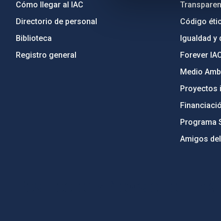
Cómo llegar al IAC
Transparen
Directorio de personal
Código étic
Biblioteca
Igualdad y 
Registro general
Forever IA
Medio Ambi
Proyectos i
Financiaci
Programa 
Amigos del
PostFooter > Newsletter link