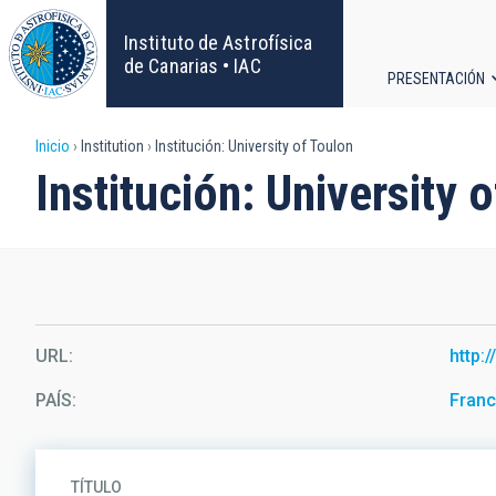
Pasar
al
Instituto de Astrofísica
contenido
de Canarias • IAC
PRESENTACIÓN
principal
Navega
Sobrescribir
Inicio
Institution
Institución: University of Toulon
principa
Institución: University 
enlaces
de
ayuda
a
URL
http:
la
PAÍS
Franc
navegación
TÍTULO