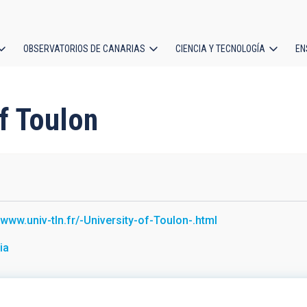
OBSERVATORIOS DE CANARIAS
CIENCIA Y TECNOLOGÍA
EN
ción
l
of Toulon
//www.univ-tln.fr/-University-of-Toulon-.html
ia