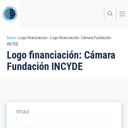
Pasar
al
contenido
principal
Sobrescribir
Inicio
Logo financiacion
Logo financiación: Cámara Fundación
INCYDE
enlaces
Logo financiación: Cámara
de
Fundación INCYDE
ayuda
a
la
navegación
TÍTULO