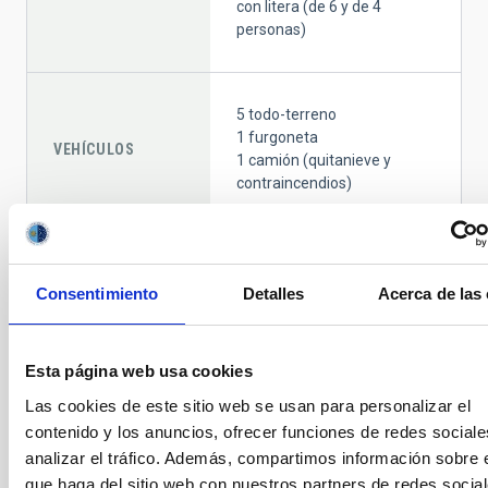
con litera (de 6 y de 4
personas)
5 todo-terreno
1 furgoneta
VEHÍCULOS
1 camión (quitanieve y
contraincendios)
HELISUPERFICIES
1
Consentimiento
Detalles
Acerca de las
9 Grupos Electrógenos
Esta página web usa cookies
ENERGÍA
9 Estaciones
Transformadoras
Las cookies de este sitio web se usan para personalizar el
contenido y los anuncios, ofrecer funciones de redes sociale
analizar el tráfico. Además, compartimos información sobre 
que haga del sitio web con nuestros partners de redes social
Red de datos a 10Gbps