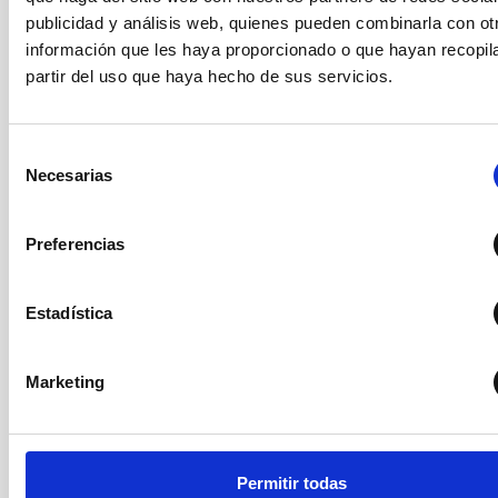
(tecnología WDM)
publicidad y análisis web, quienes pueden combinarla con ot
Conexión a los telescopios a
información que les haya proporcionado o que hayan recopil
través de fibra óptica a
partir del uso que haya hecho de sus servicios.
1Gbbps y 100Mbps según
COMUNICACIONES
necesidades
Radio-enlace de backup de
Selección
34Mbps
Necesarias
de
Wifi
consentimiento
VoIP
Preferencias
Zona de servicios con
Estadística
despachos
Sala de reuniones con
videoconferencia
Marketing
Taller de mecánica
OTROS
Almacén
Garajes
Cuarto de Máquinas
Taller de Soldadura
Permitir todas