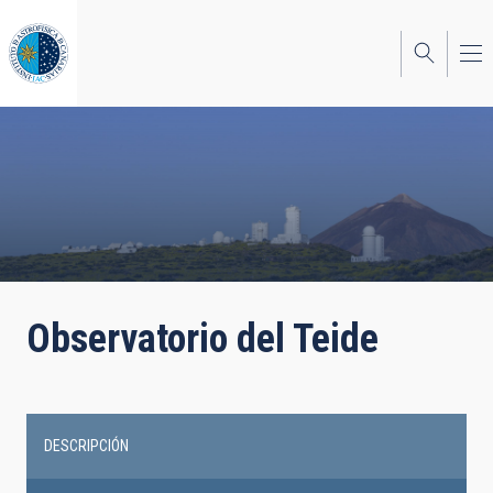
Pasar
al
contenido
principal
Observatorio del Teide
DESCRIPCIÓN
Main