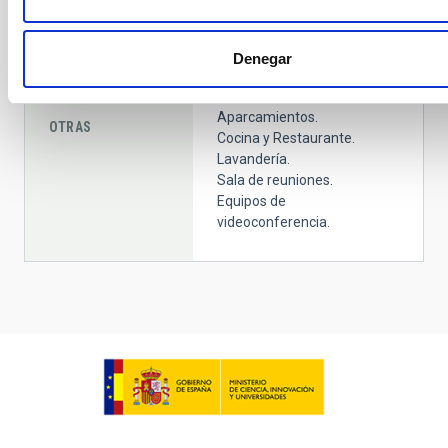
Centro de visitantes: Aforo
43 personas.
Denegar
Zona de recarga para
coches eléctricos.
Aparcamientos.
OTRAS
Cocina y Restaurante.
Lavandería.
Sala de reuniones.
Equipos de
videoconferencia.