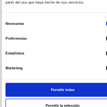
partir del uso que haya hecho de sus servicios.
Tres centros de
transformación con 660KVA.
ENERGÍA
ELÉCTRICA
Tres grupos electrógenos
con 295KVA.
Selección
Necesarias
de
consentimiento
Sistema de radio-enlace con
Preferencias
estación base y a bordo de
vehículos
VoIP
Estadística
Red de datos a 10Gbps
(tecnología WDM)
COMUNICACIONES
Radio-enlace de backup de
Marketing
34Mbps
Wifi
Conexión a los telescopios a
través de fibra óptica a
Permitir todas
1Gbbps y 100Mbps según
necesidades.
Permitir la selección