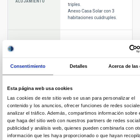
ALOJAMIENTO
triples.
Anexo Casa Solar con 3
habitaciones cuádruples.
Tres vehículos todo-terreno
adscritos a la administración
del OT.
Un vehículo QUAD para dar
VEHÍCULOS
Consentimiento
Detalles
Acerca de las
servicio a las instalaciones
en caso de nevadas.
Una flota de 8 vehículos
todo-terreno.
Esta página web usa cookies
Las cookies de este sitio web se usan para personalizar el
contenido y los anuncios, ofrecer funciones de redes sociale
Un helipuerto de uso en caso
analizar el tráfico. Además, compartimos información sobre 
HELIPUERTOS
de emergencias.
que haga del sitio web con nuestros partners de redes social
publicidad y análisis web, quienes pueden combinarla con ot
información que les haya proporcionado o que hayan recopil