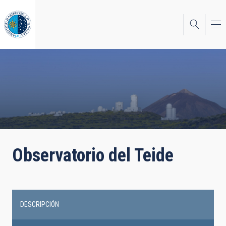
Pasar
al
contenido
principal
Observatorio del Teide
DESCRIPCIÓN
Main