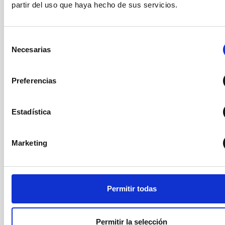
partir del uso que haya hecho de sus servicios.
Tres centros de
transformación con 660KVA.
ENERGÍA
ELÉCTRICA
Tres grupos electrógenos
con 295KVA.
Selección
Necesarias
de
consentimiento
Sistema de radio-enlace con
Preferencias
estación base y a bordo de
vehículos
VoIP
Estadística
Red de datos a 10Gbps
(tecnología WDM)
COMUNICACIONES
Radio-enlace de backup de
Marketing
34Mbps
Wifi
Conexión a los telescopios a
través de fibra óptica a
Permitir todas
1Gbbps y 100Mbps según
necesidades.
Permitir la selección