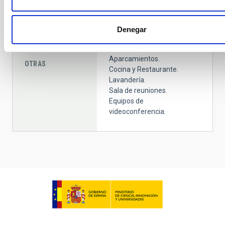
Centro de visitantes: Aforo
43 personas.
Denegar
Zona de recarga para
coches eléctricos.
Aparcamientos.
OTRAS
Cocina y Restaurante.
Lavandería.
Sala de reuniones.
Equipos de
videoconferencia.