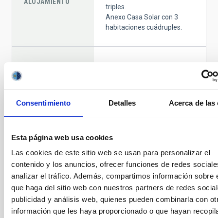
ALOJAMIENTO
triples.
Anexo Casa Solar con 3
habitaciones cuádruples.
Tres vehículos todo-terreno
adscritos a la administración
del OT.
Un vehículo QUAD para dar
VEHÍCULOS
Consentimiento
Detalles
Acerca de las
servicio a las instalaciones
en caso de nevadas.
Una flota de 8 vehículos
todo-terreno.
Esta página web usa cookies
Las cookies de este sitio web se usan para personalizar el
contenido y los anuncios, ofrecer funciones de redes sociale
Un helipuerto de uso en caso
analizar el tráfico. Además, compartimos información sobre 
HELIPUERTOS
de emergencias.
que haga del sitio web con nuestros partners de redes social
publicidad y análisis web, quienes pueden combinarla con ot
información que les haya proporcionado o que hayan recopil