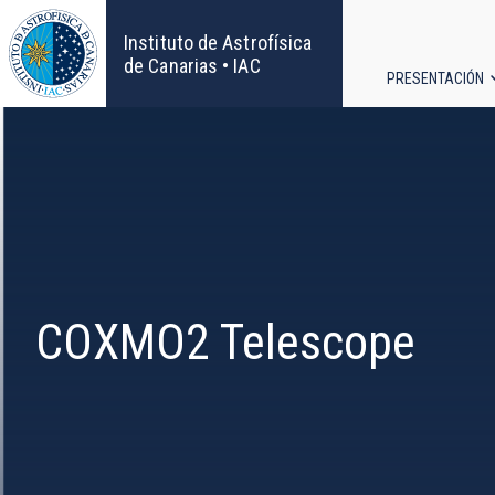
Pasar
al
Instituto de Astrofísica
contenido
de Canarias • IAC
PRESENTACIÓN
principal
Navega
principa
COXMO2 Telescope