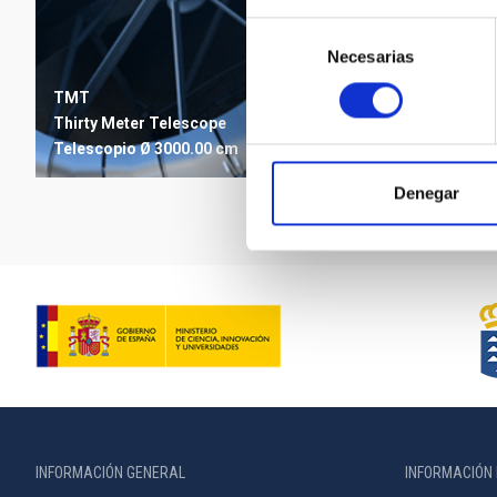
Selección
Necesarias
de
consentimiento
TMT
Thirty Meter Telescope
Telescopio
Ø 3000.00 cm
Denegar
INFORMACIÓN GENERAL
INFORMACIÓN 