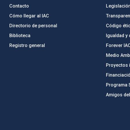
Contacto
Legislació
Cómo llegar al IAC
Transparen
Directorio de personal
Código étic
Biblioteca
Igualdad y 
Registro general
Forever IA
Medio Ambi
Proyectos i
Financiaci
Programa 
Amigos del
PostFooter > Newsletter link