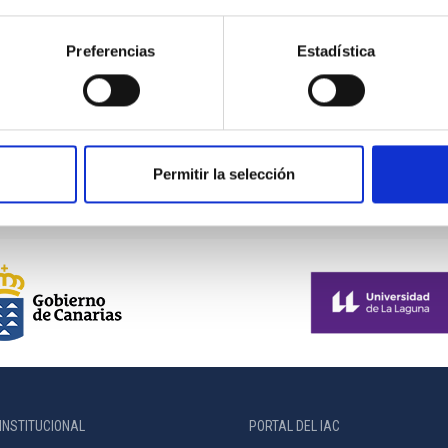
Preferencias
Estadística
LST
Large-Sized Telescope
Telescopio
Imagen
Nocturno
Ø 2300.00 cm
Permitir la selección
INSTITUCIONAL
PORTAL DEL IAC