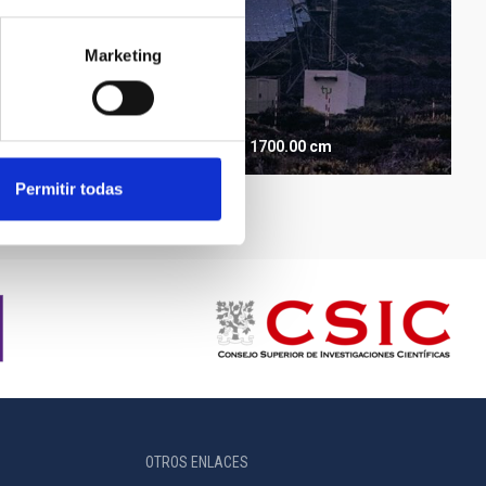
Marketing
MAGIC
The MAGIC Telescopes
Telescopio
Imagen
Nocturno
Ø 1700.00 cm
Permitir todas
OTROS ENLACES