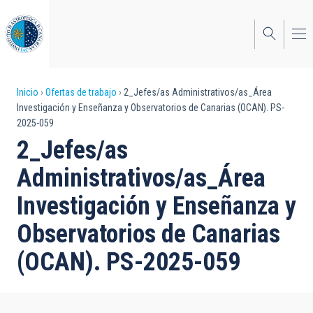
Pasar
al
contenido
principal
Sobrescribir
Inicio
Ofertas de trabajo
2_Jefes/as Administrativos/as_Área
Investigación y Enseñanza y Observatorios de Canarias (OCAN). PS-
enlaces
2025-059
de
2_Jefes/as
ayuda
Administrativos/as_Área
a
Investigación y Enseñanza y
la
Observatorios de Canarias
navegación
(OCAN). PS-2025-059