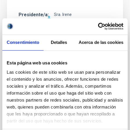
Presidente/a
Sra.
Irene
Fernández Fuarros
Instituto de Astrofísica de
Canarias (IAC)
Consentimiento
Detalles
Acerca de las cookies
GERENTE DEL ÁREA DE
INVESTIGACIÓN
Esta página web usa cookies
Las cookies de este sitio web se usan para personalizar
Secretario/a
Sr.
Jesús
Burgos Martín
el contenido y los anuncios, ofrecer funciones de redes
Instituto de Astrofísica de
sociales y analizar el tráfico. Además, compartimos
Canarias (IAC)
información sobre el uso que haga del sitio web con
Administrador/a Servicios
nuestros partners de redes sociales, publicidad y análisis
Generales
web, quienes pueden combinarla con otra información
que les haya proporcionado o que hayan recopilado a
partir del uso que haya hecho de sus servicios.
Vocal