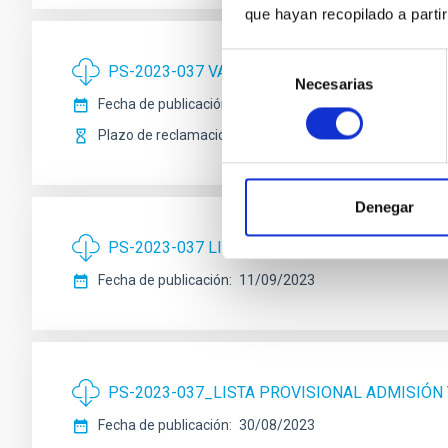
que hayan recopilado a parti
Selección
PS-2023-037 VALORACIÓN PROVISIONAL PRI
Necesarias
de
Fecha de publicación
25/09/2023
consentimiento
Plazo de reclamaciones
02/10/2023
Denegar
PS-2023-037 LISTA DEFINITIVA DE ADMISIÓN
Fecha de publicación
11/09/2023
PS-2023-037_LISTA PROVISIONAL ADMISIÓN
Fecha de publicación
30/08/2023