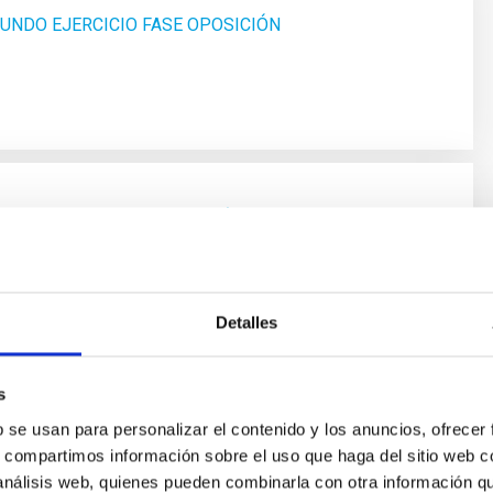
UNDO EJERCICIO FASE OPOSICIÓN
R EJERCICIO FASE OPOSICIÓN
Detalles
AL PRIMER EJERCICIO FASE OPOSICIÓN
s
b se usan para personalizar el contenido y los anuncios, ofrecer
s, compartimos información sobre el uso que haga del sitio web 
 análisis web, quienes pueden combinarla con otra información q