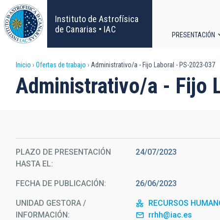
Pasar
al
Instituto de Astrofísica
contenido
de Canarias • IAC
PRESENTACIÓN
principal
Navega
Sobrescribir
Inicio
Ofertas de trabajo
Administrativo/a - Fijo Laboral - PS-2023-037
principa
Administrativo/a - Fijo
enlaces
de
ayuda
PLAZO DE PRESENTACIÓN
24/07/2023
a
HASTA EL
la
FECHA DE PUBLICACIÓN
26/06/2023
navegación
UNIDAD GESTORA /
RECURSOS HUMAN
INFORMACIÓN
rrhh@iac.es