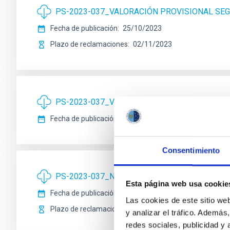
PS-2023-037_VALORACIÓN PROVISIONAL SEG
Fecha de publicación
25/10/2023
Plazo de reclamaciones
02/11/2023
PS-2023-037_VALORACIÓN DEFINITIVA PRIME
Fecha de publicación
09/10/2023
Consentimiento
PS-2023-037_NUEVA VALORACIÓN PROVISION
Esta página web usa cookie
Fecha de publicación
26/09/2023
Las cookies de este sitio we
Plazo de reclamaciones
03/10/2023
y analizar el tráfico. Ademá
redes sociales, publicidad y