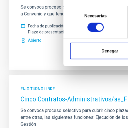
Se convoca proceso selectivo para el ingreso, como pe
Selección
a Convenio y que tendrá, entre otras, las siguientes f
Necesarias
de
consentimiento
Fecha de publicación
13/07/2026
Plazo de presentación hasta el
10/08/2026
Abierto
Denegar
FIJO TURNO LIBRE
Cinco Contratos-Administrativos/as_F
Se convoca proceso selectivo para cubrir cinco plazas 
entre otras, las siguientes funciones: Ejecución de 
Gestión