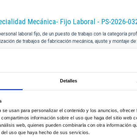
pecialidad Mecánica- Fijo Laboral - PS-2026-03
sonal laboral fijo, de un puesto de trabajo con la categoría pro
alización de trabajos de fabricación mecánica, ajuste y montaje
Detalles
s
b se usan para personalizar el contenido y los anuncios, ofrecer
s, compartimos información sobre el uso que haga del sitio web 
 análisis web, quienes pueden combinarla con otra información q
o General Observatorios (ORM-La Palma) - Fij
r del uso que haya hecho de sus servicios.