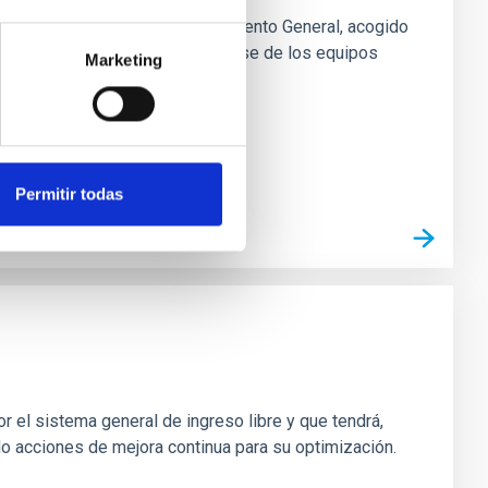
rofesional de Técnico/a Mantenimiento General, acogido
s instalaciones. • Responsabilizarse de los equipos
Marketing
Permitir todas
r el sistema general de ingreso libre y que tendrá,
do acciones de mejora continua para su optimización.