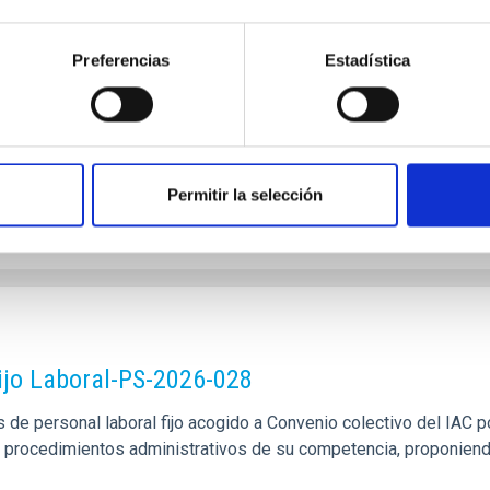
rsonal laboral fijo, de un puesto de trabajo con la categoría p
unciones: • Ejecutar y supervisar el mantenimiento general de la
Preferencias
Estadística
Permitir la selección
ijo Laboral-PS-2026-028
de personal laboral fijo acogido a Convenio colectivo del IAC po
los procedimientos administrativos de su competencia, proponien