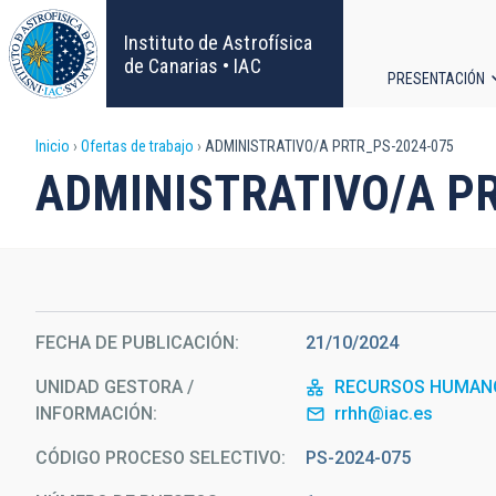
Pasar
al
Instituto de Astrofísica
contenido
de Canarias • IAC
PRESENTACIÓN
principal
Navega
Sobrescribir
Inicio
Ofertas de trabajo
ADMINISTRATIVO/A PRTR_PS-2024-075
principa
ADMINISTRATIVO/A P
enlaces
de
ayuda
FECHA DE PUBLICACIÓN
21/10/2024
a
UNIDAD GESTORA /
RECURSOS HUMAN
la
INFORMACIÓN
rrhh@iac.es
navegación
CÓDIGO PROCESO SELECTIVO
PS-2024-075