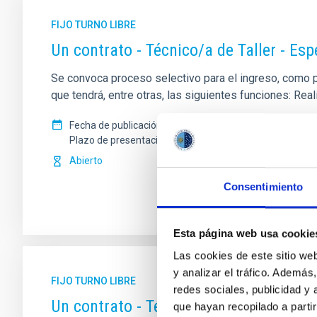
FIJO TURNO LIBRE
Un contrato - Técnico/a de Taller - Es
Se convoca proceso selectivo para el ingreso, como per
que tendrá, entre otras, las siguientes funciones: Re
Fecha de publicación
13/07/2026
Plazo de presentación hasta el
10/08/2026
Abierto
Consentimiento
Esta página web usa cookie
Las cookies de este sitio we
y analizar el tráfico. Ademá
FIJO TURNO LIBRE
redes sociales, publicidad y
Un contrato - Técnico/a Mantenimient
que hayan recopilado a parti