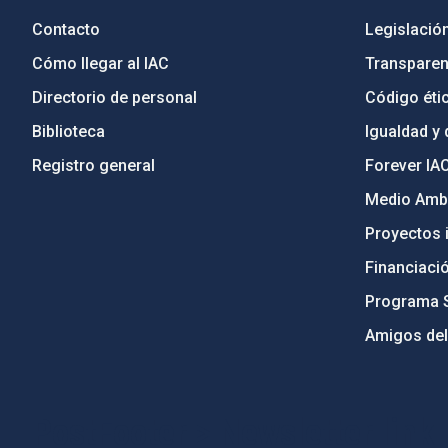
Contacto
Legislació
Cómo llegar al IAC
Transparen
Directorio de personal
Código étic
Biblioteca
Igualdad y 
Registro general
Forever IA
Medio Ambi
Proyectos i
Financiaci
Programa 
Amigos del
PostFooter > Newsletter link