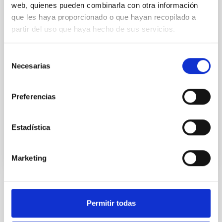
GERENTE DEL ÁREA DE
web, quienes pueden combinarla con otra información
INVESTIGACIÓN
que les haya proporcionado o que hayan recopilado a
partir del uso que haya hecho de sus servicios.
Secretario/a
Ms.
María Nieves
Selección
Villoslada Dionis
Necesarias
de
Instituto de Astrofísica de
consentimiento
Canarias (IAC)
Preferencias
Subjefe/a Administrativo/a
Estadística
Vocal
Marketing
ESTADO
Permitir todas
RESUELTO
PERFIL DEL PUESTO