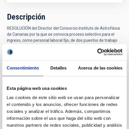
Descripción
RESOLUCIÓN del Director del Consorcio Instituto de Astrofísica
de Canarias por la que se convoca proceso selectivo para el
ingreso, como personal laboral fijo, de dos puestos de trabajo
con la categoría profesional de Administrativo/a, sujeto al
Convenio colectivo del Instituto de Astrofísica de Canarias. Ref.
PS-2020-053 Administrativo/a
Consentimiento
Detalles
Acerca de las cookies
Tribunal titular
Esta página web usa cookies
Las cookies de este sitio web se usan para personalizar
Presidente/a
Sra.
Irene
el contenido y los anuncios, ofrecer funciones de redes
Fernández Fuarros
sociales y analizar el tráfico. Además, compartimos
Instituto de Astrofísica de
información sobre el uso que haga del sitio web con
Canarias (IAC)
nuestros partners de redes sociales, publicidad y análisis