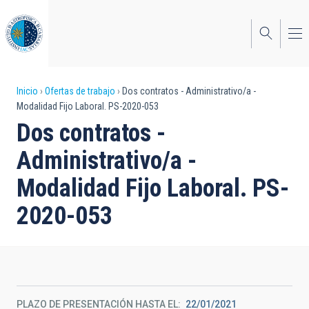
Pasar
al
contenido
principal
Sobrescribir
Inicio
Ofertas de trabajo
Dos contratos - Administrativo/a -
Modalidad Fijo Laboral. PS-2020-053
enlaces
Dos contratos -
de
Administrativo/a -
ayuda
Modalidad Fijo Laboral. PS-
a
2020-053
la
navegación
PLAZO DE PRESENTACIÓN HASTA EL
22/01/2021