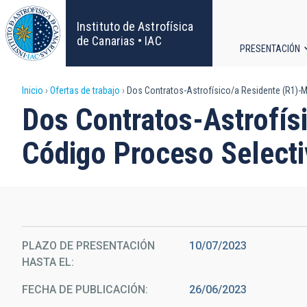
Pasar
al
Instituto de Astrofísica
contenido
de Canarias • IAC
PRESENTACIÓN
principal
Navega
Sobrescribir
Inicio
Ofertas de trabajo
Dos Contratos-Astrofísico/a Residente (R1)-
principa
Dos Contratos-Astrofís
enlaces
Código Proceso Select
de
ayuda
a
la
PLAZO DE PRESENTACIÓN
10/07/2023
HASTA EL
navegación
FECHA DE PUBLICACIÓN
26/06/2023