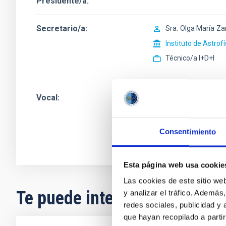
Presidente/a
Secretario/a
Sra.
Olga María
Za
Instituto de Astrof
Técnico/a I+D+I
Vocal
Sr.
Sebastián Luís
Instituto de Astrof
Técnico/a I+D+I
Consentimiento
Esta página web usa cookie
Las cookies de este sitio we
Te puede interesar
y analizar el tráfico. Ademá
redes sociales, publicidad y
que hayan recopilado a parti