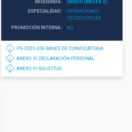
REQUERIDA
GRADO (MECES 2)
ESPECIALIDAD
OPERACIONES
TELESCÓPICAS
PROMOCIÓN INTERNA
NO
PS-2023-056 BASES DE CONVOCATORIA
ANEXO VI DECLARACIÓN PERSONAL
ANEXO III SOLICITUD