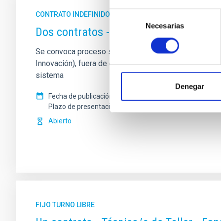
Selección
CONTRATO INDEFINIDO
Necesarias
de
Dos contratos - Ingeniería Especiali
consentimiento
Se convoca proceso selectivo para formalizar un contrat
Innovación), fuera de convenio, por el sistema genera
sistema
Denegar
Fecha de publicación
17/07/2026
Plazo de presentación hasta el
07/08/2026
Abierto
FIJO TURNO LIBRE