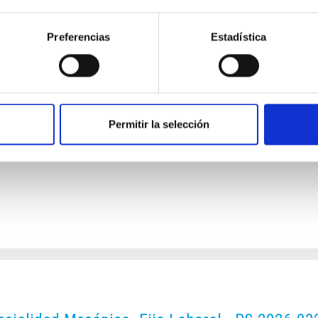
Preferencias
Estadística
dad Mecánica- GTCAO.PS-2026-057
o laboral de duración indefinida (Artículo 23bis de la Ley 14/201
l de acceso libre y que tendrá, entre otras, las siguientes funci
Permitir la selección