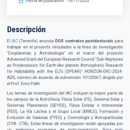
Fecha de publicación
19/11/2025
Descripción
El
IAC
(Tenerife) anuncia
DOS contratos postdoctorals
para
trabajar en el proyecto vinculados a la línea de investigación
"Exoplanetas y Astrobiología" en el marco del proyecto
Advanced Grant del European Research Council "Sub-Neptunes
as Predecessors for Earth-like planets Atmospheric Research
for Habitability with the ELTs (SPEAR)" HORIZON-ERC-2024-
ADG, número de acuerdo de subvención 10120067, dirigido por
el Prof. Enric Pallé.
Los temas de investigación del IAC incluyen la mayor parte de
los campos de la Astrofísica: Física Solar (FS), Sistema Solar y
Sistemas Planetarios (SEYSS), Física Estelar e Interestelar
(FEEI), La Vía Láctea y el Grupo Local (MWLG), Formación y
Evolución de Galaxias (FYEG) y Cosmología y Astropartículas
(CYA- CTA). Estas líneas de investigación están apoyadas por
un ambicioso programa de instrumentación. Para más