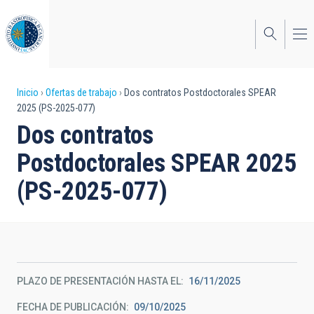
Pasar
al
contenido
principal
Sobrescribir
Inicio
Ofertas de trabajo
Dos contratos Postdoctorales SPEAR
2025 (PS-2025-077)
enlaces
Dos contratos
de
Postdoctorales SPEAR 2025
ayuda
(PS-2025-077)
a
la
navegación
PLAZO DE PRESENTACIÓN HASTA EL
16/11/2025
FECHA DE PUBLICACIÓN
09/10/2025