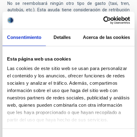
No se reembolsará ningún otro tipo de gasto (taxi, tren,
autobús, etc.). Esta ayuda tiene consideración de retribución
dineraria, y al importe justificado se le aplicará la retención del
Impuesto de la Renta de las Personas Físicas (IRPF)
correspondiente.
Consentimiento
Detalles
Acerca de las cookies
No podrán ser beneficiarios aquellas personas seleccionadas
que, habiéndose beneficiado de la misma ayuda en el pasado,
no hayan transcurrido 12 meses desde su última finalización de
contrato en el IAC. Asimismo, no podrán beneficiarse tampoco
Esta página web usa cookies
aquellas personas cuyo lugar de residencia, en el momento de
Las cookies de este sitio web se usan para personalizar
su solicitud, esté en la isla en la que se encuentre la sede del
el contenido y los anuncios, ofrecer funciones de redes
IAC de su nuevo puesto de trabajo (Tenerife o La Palma).
sociales y analizar el tráfico. Además, compartimos
Solicitantes no pertenecientes a la UE
: Los aspirantes no
información sobre el uso que haga del sitio web con
pertenecientes a un país de la Unión Europea deben tener en
nuestros partners de redes sociales, publicidad y análisis
cuenta que antes de suscribir el contrato con el IAC deben estar
web, quienes pueden combinarla con otra información
en posesión de la documentación necesaria para residir y
que les haya proporcionado o que hayan recopilado a
trabajar en España (tarjeta del NIE).
partir del uso que haya hecho de sus servicios.
Presentación de solicitudes:
Deberán presentarse a través
de medios electrónicos a través del sistema de aplicación
Selección
telemática
https://iac.sede.gob.es/procedimiento/portada.html?