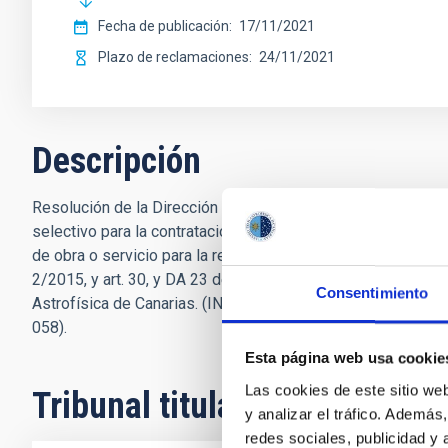
Fecha de publicación
17/11/2021
Plazo de reclamaciones
24/11/2021
Descripción
Resolución de la Dirección del Consorcio Público Instituto
selectivo para la contratación de dos/a Titulados/as/a Super
de obra o servicio para la realización de un proyecto específ
2/2015, y art. 30, y DA 23 de la Ley 14/2011) en el marco d
Consentimiento
Astrofísica de Canarias. (ING OBRA CIVIL E ING MECÁN
058).
Esta página web usa cookie
Las cookies de este sitio we
Tribunal titular
y analizar el tráfico. Ademá
redes sociales, publicidad y