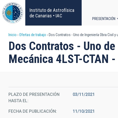
Pasar
al
Instituto de Astrofísica
contenido
de Canarias • IAC
PRESENTACIÓN
principal
Navega
Sobrescribir
Inicio
Ofertas de trabajo
Dos Contratos - Uno de Ingeniería Obra Civil 
principa
Dos Contratos - Uno de I
enlaces
Mecánica 4LST-CTAN -
de
ayuda
a
la
PLAZO DE PRESENTACIÓN
03/11/2021
HASTA EL
navegación
FECHA DE PUBLICACIÓN
11/10/2021