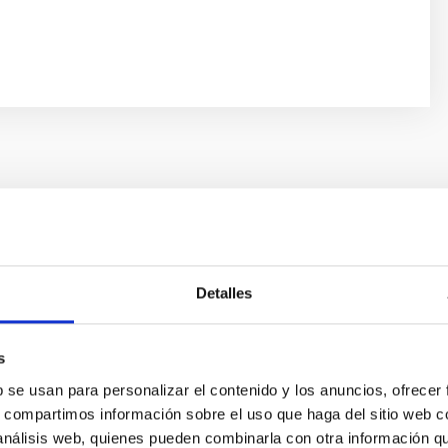
 de Astrofísica de Canarias por la que se convoca proceso
ior, fuera de convenio, en la modalidad de contrato laboral
ico de investigación científica o técnica (15.1.a, del RDL
e proyectos de I+D+i en el Consorcio Público Instituto de
Detalles
ICA 4LTS-CTAN). CÓDIGO DE PROCESO SELECTIVO (PS-2021-
s
b se usan para personalizar el contenido y los anuncios, ofrecer
s, compartimos información sobre el uso que haga del sitio web 
 análisis web, quienes pueden combinarla con otra información q