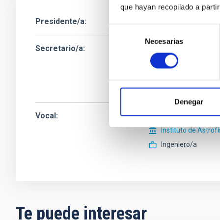
que hayan recopilado a parti
Presidente/a
Selección
Necesarias
de
Secretario/a
Ms.
Maider
Insaust
consentimiento
Instituto de Astrof
Ingeniero/a
Denegar
Vocal
Mr.
Yeray José
Peñ
Instituto de Astrof
Ingeniero/a
Te puede interesar